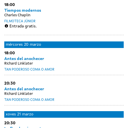
18:00
Tiempos modernos
Charles Chaplin
FILMOTECA JÚNIOR
Entrada gratis.
Day
Day
luns
martes
mércores
20 marzo
without
without
18
19
18:00
sessions
sessions
marzo
marzo
Antes del anochecer
Richard Linklater
TAN PODEROSO COMA O AMOR
20:30
Antes del anochecer
Richard Linklater
TAN PODEROSO COMA O AMOR
xoves
21 marzo
20:30