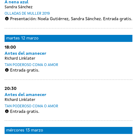
A nena azul
Sandra Sánchez
OLLADAS DE MULLER 2019
Presentación: Noela Gutiérrez, Sandra Sánchez. Entrada gratis.
Day
luns
martes
12 marzo
without
11
18:00
sessions
marzo
Antes del amanecer
Richard Linklater
TAN PODEROSO COMA O AMOR
Entrada gratis.
20:30
Antes del amanecer
Richard Linklater
TAN PODEROSO COMA O AMOR
Entrada gratis.
mércores
13 marzo