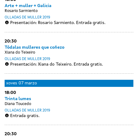
sessions
sessions
marzo
marzo
Arte + muller + Galicia
Rosario Sarmiento
OLLADAS DE MULLER 2019
Presentación: Rosario Sarmiento. Entrada gratis.
20:30
Tódalas mulleres que coñezo
Xiana do Teixeiro
OLLADAS DE MULLER 2019
Presentación: Xiana do Teixeiro. Entrada gratis.
xoves
07 marzo
18:00
Trinta lumes
Diana Toucedo
OLLADAS DE MULLER 2019
Entrada gratis.
20:30