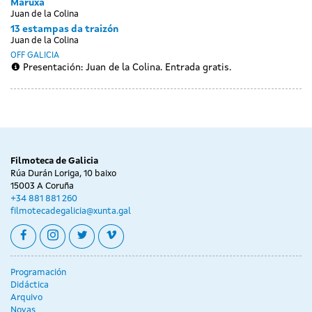
Maruxa
Juan de la Colina
13 estampas da traizón
Juan de la Colina
OFF GALICIA
Presentación: Juan de la Colina. Entrada gratis.
Filmoteca de Galicia
Rúa Durán Loriga, 10 baixo
15003 A Coruña
+34 881 881 260
filmotecadegalicia@xunta.gal
facebook
instagram
twitter
vimeo
Programación
Didáctica
Arquivo
Novas