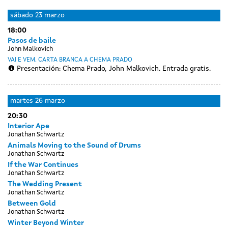
sábado
23 marzo
18:00
Pasos de baile
John Malkovich
VAI E VEM. CARTA BRANCA A CHEMA PRADO
Presentación: Chema Prado, John Malkovich. Entrada gratis.
Day
luns
martes
26 marzo
without
25
20:30
sessions
marzo
Interior Ape
Jonathan Schwartz
Animals Moving to the Sound of Drums
Jonathan Schwartz
If the War Continues
Jonathan Schwartz
The Wedding Present
Jonathan Schwartz
Between Gold
Jonathan Schwartz
Winter Beyond Winter