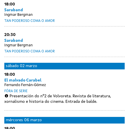
27
28
18:00
sessions
sessions
sessions
febreiro
sessions
febreiro
febreiro
febreiro
Saraband
Ingmar Bergman
TAN PODEROSO COMA O AMOR
20:30
Saraband
Ingmar Bergman
TAN PODEROSO COMA O AMOR
sábado
02 marzo
18:00
El malvado Carabel
Fernando Fernán-Gómez
FÓRA DE SERIE
Presentación do nº2 de Volvoreta. Revista de literatura,
xornalismo e historia do cinema. Entrada de balde.
Day
Day
luns
martes
mércores
06 marzo
without
without
04
05
18:00