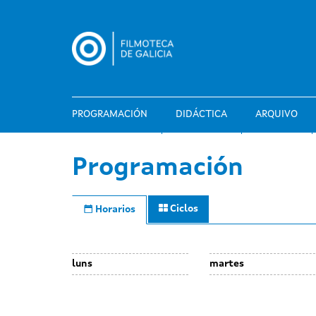
Ir
o
contido
principal
PROGRAMACIÓN
DIDÁCTICA
ARQUIVO
Programación
Ciclos
Horarios
luns
martes
Day
Day
24
25
without
without