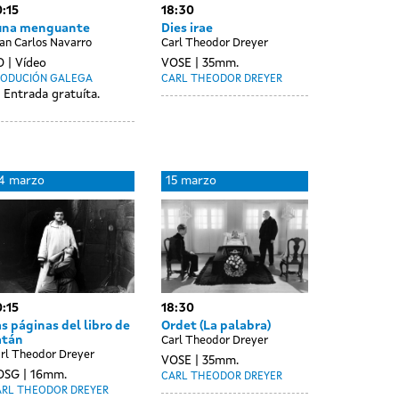
:15
18:30
una menguante
Dies irae
an Carlos Navarro
Carl Theodor Dreyer
O
Vídeo
VOSE
35mm.
RODUCIÓN GALEGA
CARL THEODOR DREYER
Entrada gratuíta.
4 marzo
15 marzo
:15
18:30
s páginas del libro de
Ordet (La palabra)
atán
Carl Theodor Dreyer
rl Theodor Dreyer
VOSE
35mm.
OSG
16mm.
CARL THEODOR DREYER
ARL THEODOR DREYER