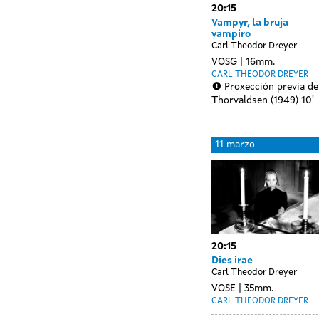
20:15
Vampyr, la bruja
vampiro
Carl Theodor Dreyer
VOSG
16mm.
CARL THEODOR DREYER
Proxección previa de
Thorvaldsen (1949) 10'
Day
10
11 marzo
without
marzo
sessions
20:15
Dies irae
Carl Theodor Dreyer
VOSE
35mm.
CARL THEODOR DREYER