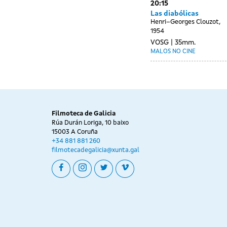
20:15
Las diabólicas
Henri–Georges Clouzot,
1954
VOSG
35mm.
MALOS NO CINE
Filmoteca de Galicia
Rúa Durán Loriga, 10 baixo
15003 A Coruña
+34 881 881 260
filmotecadegalicia@xunta.gal
facebook
instagram
twitter
vimeo