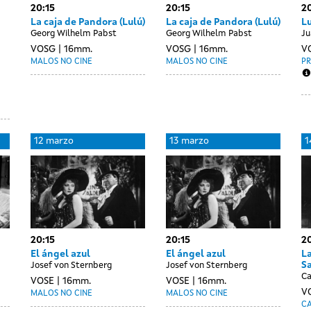
20:15
20:15
20
La caja de Pandora (Lulú)
La caja de Pandora (Lulú)
L
Georg Wilhelm Pabst
Georg Wilhelm Pabst
Ju
VOSG
16mm.
VOSG
16mm.
V
MALOS NO CINE
MALOS NO CINE
P
12 marzo
13 marzo
1
20:15
20:15
20
El ángel azul
El ángel azul
La
S
Josef von Sternberg
Josef von Sternberg
Ca
VOSE
16mm.
VOSE
16mm.
V
MALOS NO CINE
MALOS NO CINE
C