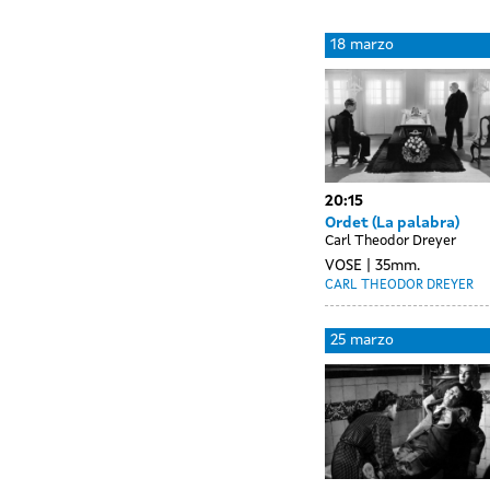
Day
17
18 marzo
without
marzo
sessions
20:15
Ordet (La palabra)
Carl Theodor Dreyer
VOSE
35mm.
CARL THEODOR DREYER
Day
24
25 marzo
without
marzo
sessions