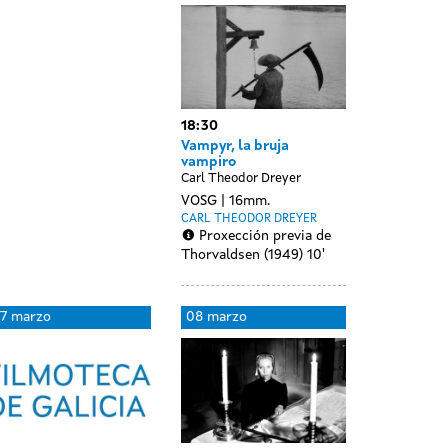
ebreiro
ssions
18:30
Vampyr, la bruja
vampiro
Carl Theodor Dreyer
VOSG
16mm.
CARL THEODOR DREYER
Proxección previa de
Thorvaldsen (1949) 10'
7 marzo
08 marzo