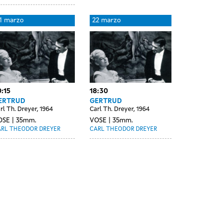
1 marzo
22 marzo
:15
18:30
ERTRUD
GERTRUD
rl Th. Dreyer, 1964
Carl Th. Dreyer, 1964
OSE
35mm.
VOSE
35mm.
ARL THEODOR DREYER
CARL THEODOR DREYER
ay
Day
8
29
thout
without
arzo
marzo
ssions
sessions