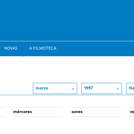
NOVAS
A FILMOTECA
marzo
1997
Na
mércores
xoves
v
Day
Day
D
26
27
2
without
without
wi