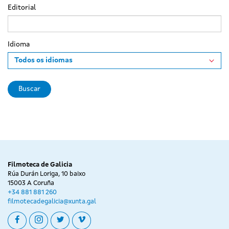
Editorial
Idioma
Buscar
Filmoteca de Galicia
Rúa Durán Loriga, 10 baixo
15003 A Coruña
+34 881 881 260
filmotecadegalicia@xunta.gal
facebook
instagram
twitter
vimeo