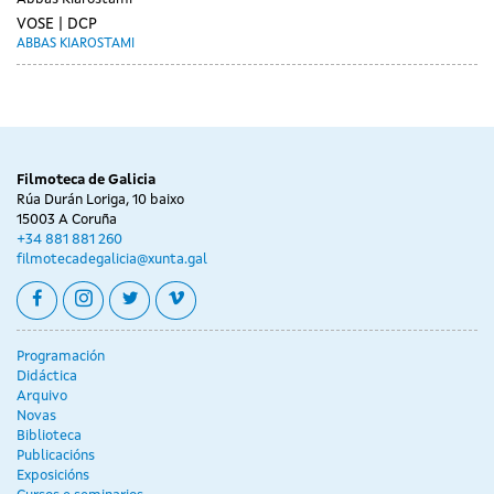
VOSE
DCP
ABBAS KIAROSTAMI
Day
sábado
without
01
sessions
abril
Filmoteca de Galicia
Rúa Durán Loriga, 10 baixo
15003 A Coruña
+34 881 881 260
filmotecadegalicia@xunta.gal
facebook
instagram
twitter
vimeo
Programación
Didáctica
Arquivo
Novas
Biblioteca
Publicacións
Exposicións