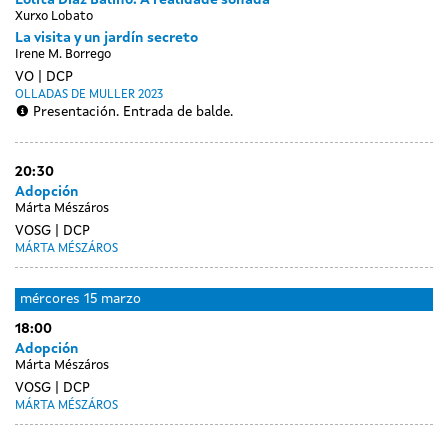
Lolita Díaz Baliño. A realidade soñada
Xurxo Lobato
La visita y un jardín secreto
Irene M. Borrego
VO
DCP
OLLADAS DE MULLER 2023
Presentación. Entrada de balde.
20:30
Adopción
Márta Mészáros
VOSG
DCP
MÁRTA MÉSZÁROS
mércores
15 marzo
18:00
Adopción
Márta Mészáros
VOSG
DCP
MÁRTA MÉSZÁROS