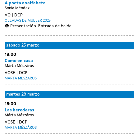
A poeta analfabeta
Sonia Méndez
VO
DCP
OLLADAS DE MULLER 2023
Presentación. Entrada de balde.
sábado
25 marzo
18:00
Como en casa
Márta Mészáros
VOSE
DCP
MÁRTA MÉSZÁROS
Day
luns
martes
28 marzo
without
27
18:00
sessions
marzo
Las herederas
Márta Mészáros
VOSE
DCP
MÁRTA MÉSZÁROS