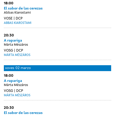
18:00
sessions
sessions
febreiro
febreiro
El sabor de las cerezas
Abbas Kiarostami
VOSE
DCP
ABBAS KIAROSTAMI
20:30
A rapariga
Márta Mészáros
VOSG
DCP
MÁRTA MÉSZÁROS
xoves
02 marzo
18:00
A rapariga
Márta Mészáros
VOSG
DCP
MÁRTA MÉSZÁROS
20:30
El sabor de las cerezas