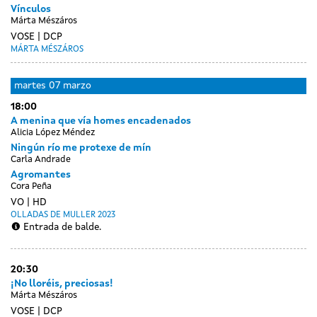
Vínculos
Márta Mészáros
VOSE
DCP
MÁRTA MÉSZÁROS
Day
luns
martes
07 marzo
without
06
18:00
sessions
marzo
A menina que vía homes encadenados
Alicia López Méndez
Ningún río me protexe de mín
Carla Andrade
Agromantes
Cora Peña
VO
HD
OLLADAS DE MULLER 2023
Entrada de balde.
20:30
¡No lloréis, preciosas!
Márta Mészáros
VOSE
DCP