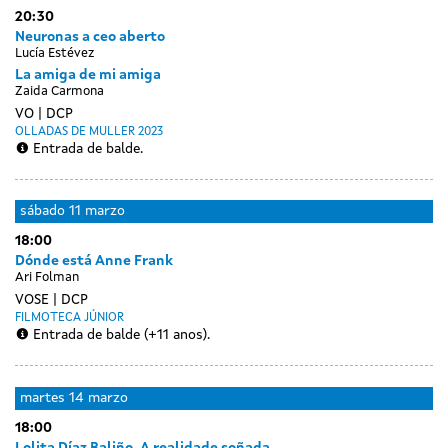
20:30
Neuronas a ceo aberto
Lucía Estévez
La amiga de mi amiga
Zaida Carmona
VO
DCP
OLLADAS DE MULLER 2023
Entrada de balde.
sábado
11 marzo
18:00
Dónde está Anne Frank
Ari Folman
VOSE
DCP
FILMOTECA JÚNIOR
Entrada de balde (+11 anos).
Day
luns
martes
14 marzo
without
13
18:00
sessions
marzo