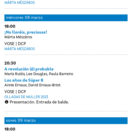
MÁRTA MÉSZÁROS
mércores
08 marzo
18:00
¡No lloréis, preciosas!
Márta Mészáros
VOSE
DCP
MÁRTA MÉSZÁROS
20:30
A revolución (é) probable
María Ruído, Lee Douglas, Paula Barreiro
Los años de Súper 8
Annie Ernaux, David Ernaux-Briot
VOSE
DCP
OLLADAS DE MULLER 2023
Presentación. Entrada de balde.
xoves
09 marzo
18:00