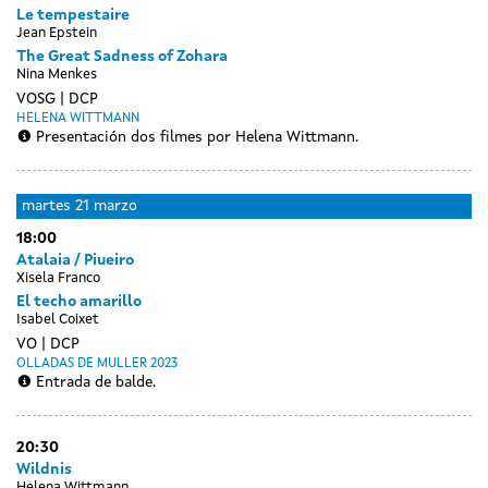
Le tempestaire
Jean Epstein
The Great Sadness of Zohara
Nina Menkes
VOSG
DCP
HELENA WITTMANN
Presentación dos filmes por Helena Wittmann.
Day
luns
martes
21 marzo
without
20
18:00
sessions
marzo
Atalaia / Piueiro
Xisela Franco
El techo amarillo
Isabel Coixet
VO
DCP
OLLADAS DE MULLER 2023
Entrada de balde.
20:30
Wildnis
Helena Wittmann