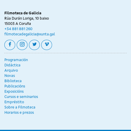
sessions
novembro
Filmoteca de Galicia
Rúa Durán Loriga, 10 baixo
15003 A Coruña
+34 881 881 260
filmotecadegalicia@xunta.gal
facebook
instagram
twitter
vimeo
Programación
Didáctica
Arquivo
Novas
Biblioteca
Publicacións
Exposicións
Cursos e seminarios
Empréstito
Sobre a Filmoteca
Horarios e prezos