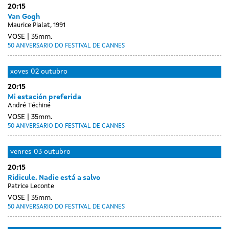
20:15
sessions
sessions
setembro
setembro
Van Gogh
Maurice Pialat, 1991
VOSE
35mm.
50 ANIVERSARIO DO FESTIVAL DE CANNES
xoves
02 outubro
20:15
Mi estación preferida
André Téchiné
VOSE
35mm.
50 ANIVERSARIO DO FESTIVAL DE CANNES
venres
03 outubro
20:15
Ridicule. Nadie está a salvo
Patrice Leconte
VOSE
35mm.
50 ANIVERSARIO DO FESTIVAL DE CANNES