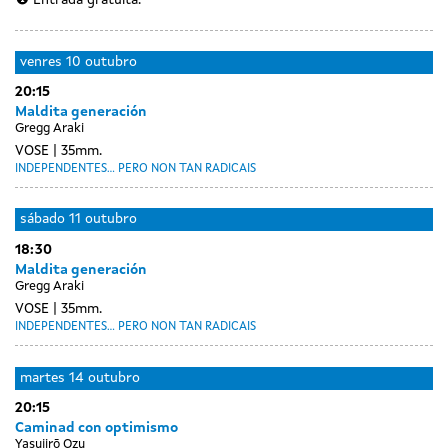
Entrada gratuíta.
venres
10 outubro
20:15
Maldita generación
Gregg Araki
VOSE
35mm.
INDEPENDENTES... PERO NON TAN RADICAIS
sábado
11 outubro
18:30
Maldita generación
Gregg Araki
VOSE
35mm.
INDEPENDENTES... PERO NON TAN RADICAIS
Day
luns
martes
14 outubro
without
13
20:15
sessions
outubro
Caminad con optimismo
Yasujirō Ozu