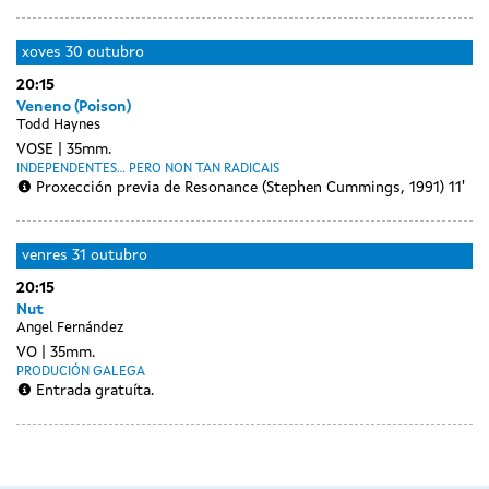
xoves
30 outubro
20:15
Veneno (Poison)
Todd Haynes
VOSE
35mm.
INDEPENDENTES... PERO NON TAN RADICAIS
Proxección previa de Resonance (Stephen Cummings, 1991) 11'
venres
31 outubro
20:15
Nut
Angel Fernández
VO
35mm.
PRODUCIÓN GALEGA
Entrada gratuíta.
Day
sábado
without
01