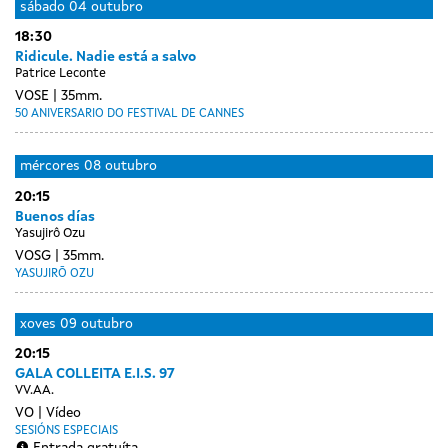
sábado
04 outubro
18:30
Ridicule. Nadie está a salvo
Patrice Leconte
VOSE
35mm.
50 ANIVERSARIO DO FESTIVAL DE CANNES
Day
Day
luns
martes
mércores
08 outubro
without
without
06
07
20:15
sessions
sessions
outubro
outubro
Buenos días
Yasujirô Ozu
VOSG
35mm.
YASUJIRŌ OZU
xoves
09 outubro
20:15
GALA COLLEITA E.I.S. 97
VV.AA.
VO
Vídeo
SESIÓNS ESPECIAIS