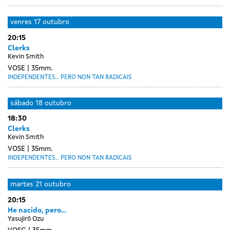
venres
17 outubro
20:15
Clerks
Kevin Smith
VOSE
35mm.
INDEPENDENTES... PERO NON TAN RADICAIS
sábado
18 outubro
18:30
Clerks
Kevin Smith
VOSE
35mm.
INDEPENDENTES... PERO NON TAN RADICAIS
Day
luns
martes
21 outubro
without
20
20:15
sessions
outubro
He nacido, pero...
Yasujirō Ozu