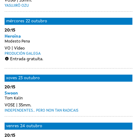
VOSG
35mm.
YASUJIRŌ OZU
mércores
22 outubro
20:15
Heroína
Modesto Pena
VO
Vídeo
PRODUCIÓN GALEGA
Entrada gratuíta.
xoves
23 outubro
20:15
Swoon
Tom Kalin
VOSE
35mm.
INDEPENDENTES... PERO NON TAN RADICAIS
venres
24 outubro
20:15