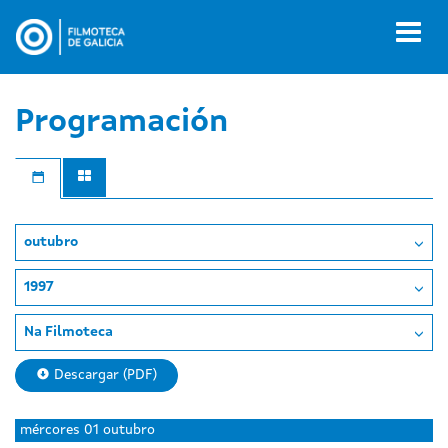
Ir
o
Toggl
contido
naviga
principal
Programación
outubro
1997
Na Filmoteca
Descargar (PDF)
Day
Day
luns
martes
mércores
01 outubro
without
without
29
30