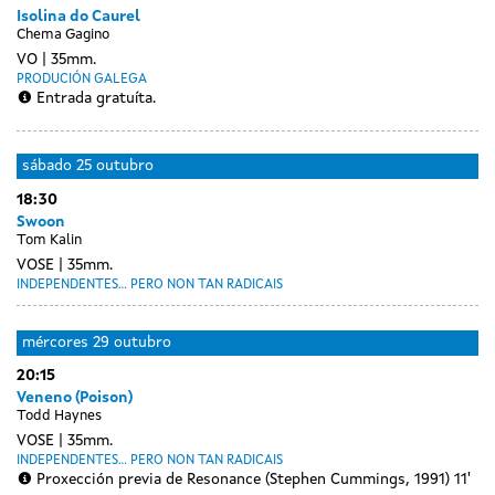
Isolina do Caurel
Chema Gagino
VO
35mm.
PRODUCIÓN GALEGA
Entrada gratuíta.
sábado
25 outubro
18:30
Swoon
Tom Kalin
VOSE
35mm.
INDEPENDENTES... PERO NON TAN RADICAIS
Day
Day
luns
martes
mércores
29 outubro
without
without
27
28
20:15
sessions
sessions
outubro
outubro
Veneno (Poison)
Todd Haynes
VOSE
35mm.
INDEPENDENTES... PERO NON TAN RADICAIS
Proxección previa de Resonance (Stephen Cummings, 1991) 11'