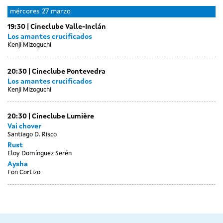
Day
Day
Day
xoves
Day
venres
Day
sábado
luns
martes
mércores
27 marzo
without
without
without
21
without
22
without
23
25
26
sessions
19:30
Cineclube Valle-Inclán
sessions
sessions
marzo
sessions
marzo
sessions
marzo
marzo
marzo
Los amantes crucificados
Kenji Mizoguchi
20:30
Cineclube Pontevedra
Los amantes crucificados
Kenji Mizoguchi
20:30
Cineclube Lumière
Vai chover
Santiago D. Risco
Rust
Eloy Domínguez Serén
Aysha
Fon Cortizo
Day
Day
Day
xoves
venres
sábado
without
without
without
28
29
30
sessions
sessions
sessions
marzo
marzo
marzo