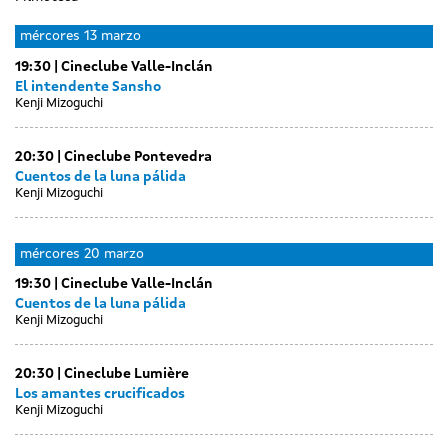
Day
Day
luns
martes
mércores
13 marzo
without
without
11
12
19:30
Cineclube Valle-Inclán
sessions
sessions
marzo
marzo
El intendente Sansho
Kenji Mizoguchi
20:30
Cineclube Pontevedra
Cuentos de la luna pálida
Kenji Mizoguchi
Day
Day
Day
xoves
Day
venres
Day
sábado
luns
martes
mércores
20 marzo
without
without
without
14
without
15
without
16
18
19
sessions
19:30
Cineclube Valle-Inclán
sessions
sessions
marzo
sessions
marzo
sessions
marzo
marzo
marzo
Cuentos de la luna pálida
Kenji Mizoguchi
20:30
Cineclube Lumière
Los amantes crucificados
Kenji Mizoguchi