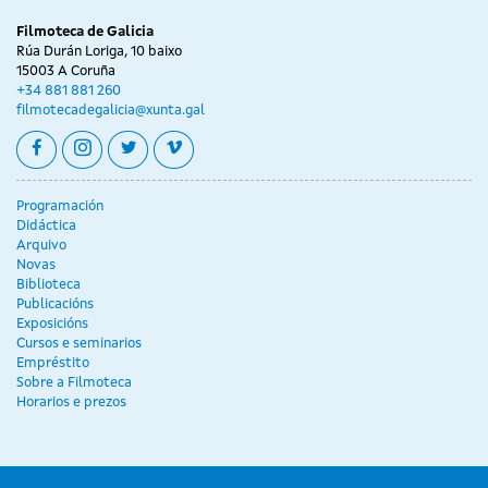
Filmoteca de Galicia
Rúa Durán Loriga, 10 baixo
15003 A Coruña
+34 881 881 260
filmotecadegalicia@xunta.gal
facebook
instagram
twitter
vimeo
Programación
Didáctica
Arquivo
Novas
Biblioteca
Publicacións
Exposicións
Cursos e seminarios
Empréstito
Sobre a Filmoteca
Horarios e prezos