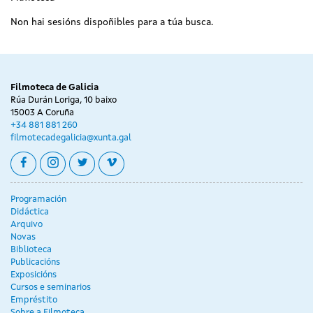
Non hai sesións dispoñibles para a túa busca.
Filmoteca de Galicia
Rúa Durán Loriga, 10 baixo
15003 A Coruña
+34 881 881 260
filmotecadegalicia@xunta.gal
facebook
instagram
twitter
vimeo
Programación
Didáctica
Arquivo
Novas
Biblioteca
Publicacións
Exposicións
Cursos e seminarios
Empréstito
Sobre a Filmoteca