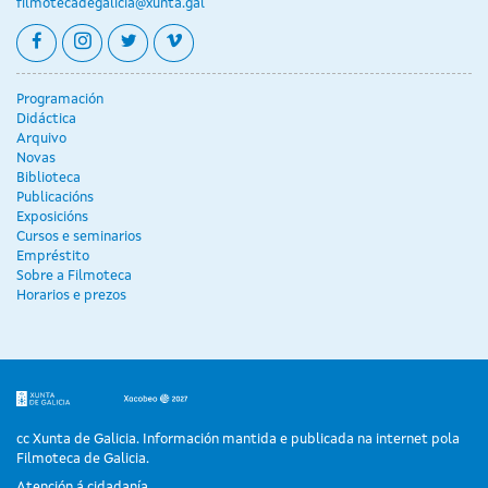
filmotecadegalicia@xunta.gal
facebook
instagram
twitter
vimeo
Programación
Didáctica
Arquivo
Novas
Biblioteca
Publicacións
Exposicións
Cursos e seminarios
Empréstito
Sobre a Filmoteca
Horarios e prezos
cc Xunta de Galicia. Información mantida e publicada na internet pola
Filmoteca de Galicia.
Atención á cidadanía