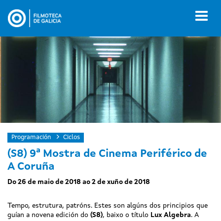
Ir
o
Toggl
contido
naviga
principal
Programación
Ciclos
(S8) 9ª Mostra de Cinema Periférico de
A Coruña
Do 26 de maio de 2018 ao 2 de xuño de 2018
Tempo, estrutura, patróns. Estes son algúns dos principios que
guían a novena edición do
(S8)
, baixo o título
Lux
Algebra
. A