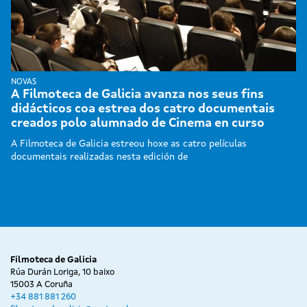
NOVAS
A Filmoteca de Galicia avanza nos seus fins
didácticos coa estrea dos catro documentais
creados polo alumnado de Cinema en curso
A Filmoteca de Galicia estreou hoxe as catro películas
documentais realizadas nesta edición de
Filmoteca de Galicia
Rúa Durán Loriga, 10 baixo
15003 A Coruña
+34 881 881 260