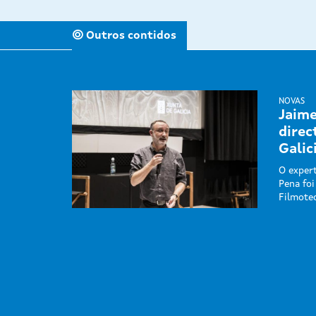
Outros contidos
NOVAS
Jaim
direc
Galic
O expert
Pena fo
Filmotec