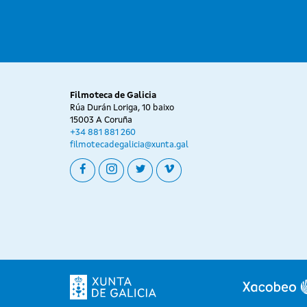
Filmoteca de Galicia
Rúa Durán Loriga, 10 baixo
15003 A Coruña
+34 881 881 260
filmotecadegalicia@xunta.gal
facebook
instagram
twitter
vimeo