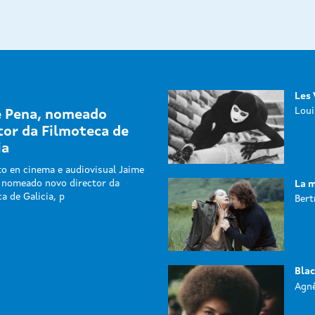
Les 
Loui
e Pena, nomeado
tor da Filmoteca de
ia
o en cinema e audiovisual Jaime
i nomeado novo director da
La m
a de Galicia, p
Bert
Bla
Agnè