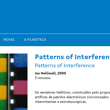
NOVAS
A FILMOTECA
Patterns of Interferen
Patterns of Interference
Ian Helliwell, 2000
3 minutos
Os xeradores Hellitron, construídos polo propio 
artífices de patróns electrónicos sincronizados 
intermitentes e estroboscópicas.