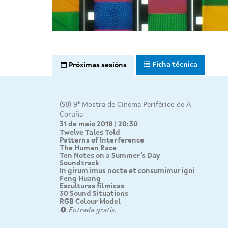
Ficha técnica
Próximas sesións
(S8) 9ª Mostra de Cinema Periférico de A
Coruña
31 de maio 2018 | 20:30
Twelve Tales Told
Patterns of Interference
The Human Race
Ten Notes on a Summer’s Day
Soundtrack
In girum imus nocte et consumimur igni
Feng Huang
Esculturas fílmicas
30 Sound Situations
RGB Colour Model
Entrada gratis.