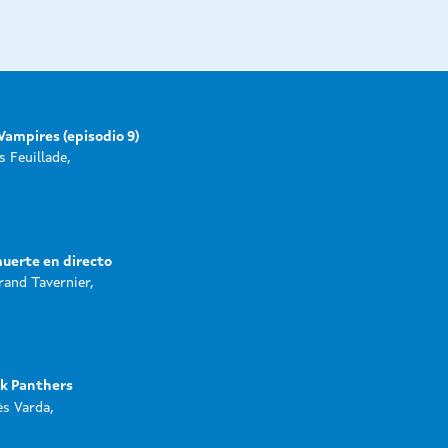
Vampires (episodio 9)
s Feuillade,
uerte en directo
rand Tavernier,
ck Panthers
s Varda,