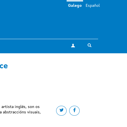
Galego
Español
Toggle search
A miña conta
ce
artista inglés, son os
Share on twitter
Share on facebook
a abstraccións visuais,