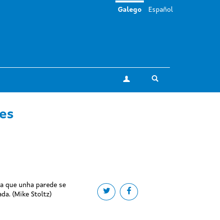
Galego
Español
Toggle search
A miña conta
es
na que unha parede se
Share on twitter
Share on facebook
da. (Mike Stoltz)