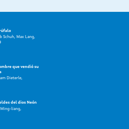
rúfalo
b Schuh, Max Lang,
9
ombre que vendió su
a
iam Dieterle,
ldes del dios Neón
 Ming-liang,