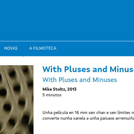
NOVAS
A FILMOTECA
With Pluses and Minus
With Pluses and Minuses
Mike Stoltz, 2013
5 minutos
Unha película en 16 mm sen chan e sen límites 
converte nunha xanela a unha paisaxe arremuiña