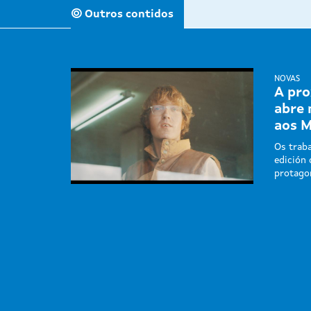
Outros contidos
NOVAS
A pro
abre 
aos 
Os traba
edición
protago