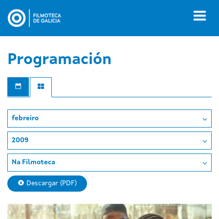
Ir
o
Toggl
contido
naviga
principal
Programación
febreiro
2009
Na Filmoteca
Descargar (PDF)