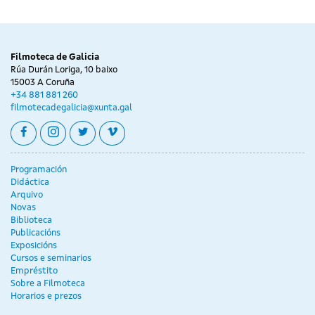
Filmoteca de Galicia
Rúa Durán Loriga, 10 baixo
15003 A Coruña
+34 881 881 260
filmotecadegalicia@xunta.gal
facebook
instagram
twitter
vimeo
Programación
Didáctica
Arquivo
Novas
Biblioteca
Publicacións
Exposicións
Cursos e seminarios
Empréstito
Sobre a Filmoteca
Horarios e prezos