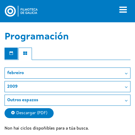
Ir
o
Toggl
contido
naviga
principal
Programación
febreiro
2009
Outros espazos
Descargar (PDF)
Non hai ciclos dispoñibles para a túa busca.