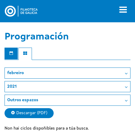
Ir
o
Toggl
contido
naviga
principal
Programación
febreiro
2021
Outros espazos
Descargar (PDF)
Non hai ciclos dispoñibles para a túa busca.