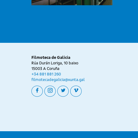
Filmoteca de Galicia
Rúa Durán Loriga, 10 baixo
15003 A Coruña
+34 881 881 260
filmotecadegalicia@xunta.gal
facebook
instagram
twitter
vimeo