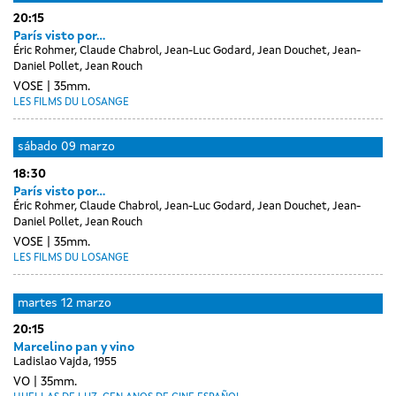
20:15
París visto por...
Éric Rohmer, Claude Chabrol, Jean-Luc Godard, Jean Douchet, Jean-
Daniel Pollet, Jean Rouch
VOSE
35mm.
LES FILMS DU LOSANGE
sábado
09 marzo
18:30
París visto por...
Éric Rohmer, Claude Chabrol, Jean-Luc Godard, Jean Douchet, Jean-
Daniel Pollet, Jean Rouch
VOSE
35mm.
LES FILMS DU LOSANGE
Day
luns
martes
12 marzo
without
11
20:15
sessions
marzo
Marcelino pan y vino
Ladislao Vajda, 1955
VO
35mm.