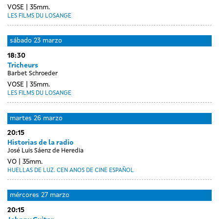
VOSE
35mm.
LES FILMS DU LOSANGE
sábado
23 marzo
18:30
Tricheurs
Barbet Schroeder
VOSE
35mm.
LES FILMS DU LOSANGE
Day
luns
martes
26 marzo
without
25
20:15
sessions
marzo
Historias de la radio
José Luis Sáenz de Heredia
VO
35mm.
HUELLAS DE LUZ. CEN ANOS DE CINE ESPAÑOL
mércores
27 marzo
20:15