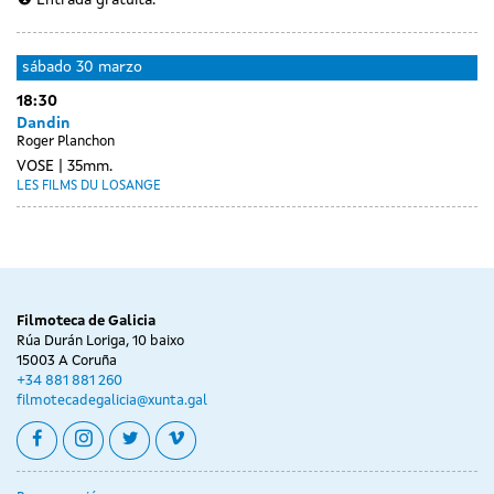
sábado
30 marzo
18:30
Dandin
Roger Planchon
VOSE
35mm.
LES FILMS DU LOSANGE
Filmoteca de Galicia
Rúa Durán Loriga, 10 baixo
15003 A Coruña
+34 881 881 260
filmotecadegalicia@xunta.gal
facebook
instagram
twitter
vimeo