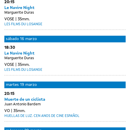
20:15
Le Navire Night
Marguerite Duras
VOSE
35mm.
LES FILMS DU LOSANGE
sábado
16 marzo
18:30
Le Navire Night
Marguerite Duras
VOSE
35mm.
LES FILMS DU LOSANGE
Day
luns
martes
19 marzo
without
18
20:15
sessions
marzo
Muerte de un ciclista
Juan Antonio Bardem
VO
35mm.
HUELLAS DE LUZ. CEN ANOS DE CINE ESPAÑOL