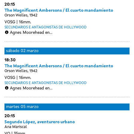
28
29
20:15
sessions
sessions
sessions
febreiro
sessions
febreiro
febreiro
febreiro
The Magnificent Ambersons / El cuarto mandamiento
Orson Welles, 1942
VOSG
16mm.
SECUNDARIOS E ANTAGONISTAS DE HOLLYWOOD
Agnes Moorehead en...
sábado
02 marzo
18:30
The Magnificent Ambersons / El cuarto mandamiento
Orson Welles, 1942
VOSG
16mm.
SECUNDARIOS E ANTAGONISTAS DE HOLLYWOOD
Agnes Moorehead en...
Day
luns
martes
05 marzo
without
04
20:15
sessions
marzo
Segundo López, aventurero urbano
Ana Mariscal
VO
35mm.