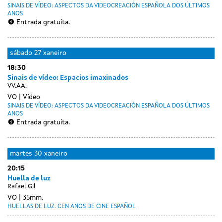
SINAIS DE VÍDEO: ASPECTOS DA VIDEOCREACIÓN ESPAÑOLA DOS ÚLTIMOS
ANOS
Entrada gratuíta.
sábado
27 xaneiro
18:30
Sinais de vídeo: Espacios imaxinados
VV.AA.
VO
Vídeo
SINAIS DE VÍDEO: ASPECTOS DA VIDEOCREACIÓN ESPAÑOLA DOS ÚLTIMOS
ANOS
Entrada gratuíta.
Day
luns
martes
30 xaneiro
without
29
20:15
sessions
xaneiro
Huella de luz
Rafael Gil
VO
35mm.
HUELLAS DE LUZ. CEN ANOS DE CINE ESPAÑOL