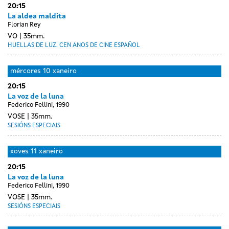
20:15
sessions
xaneiro
La aldea maldita
Florian Rey
VO
35mm.
HUELLAS DE LUZ. CEN ANOS DE CINE ESPAÑOL
mércores
10 xaneiro
20:15
La voz de la luna
Federico Fellini, 1990
VOSE
35mm.
SESIÓNS ESPECIAIS
xoves
11 xaneiro
20:15
La voz de la luna
Federico Fellini, 1990
VOSE
35mm.
SESIÓNS ESPECIAIS