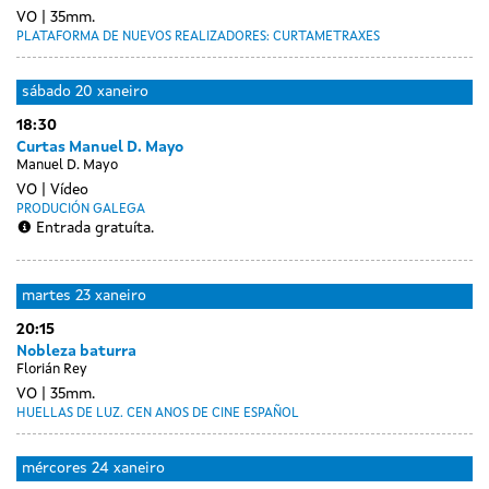
VO
35mm.
PLATAFORMA DE NUEVOS REALIZADORES: CURTAMETRAXES
sábado
20 xaneiro
18:30
Curtas Manuel D. Mayo
Manuel D. Mayo
VO
Vídeo
PRODUCIÓN GALEGA
Entrada gratuíta.
Day
luns
martes
23 xaneiro
without
22
20:15
sessions
xaneiro
Nobleza baturra
Florián Rey
VO
35mm.
HUELLAS DE LUZ. CEN ANOS DE CINE ESPAÑOL
mércores
24 xaneiro