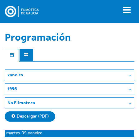
Ir
o
Toggl
contido
naviga
principal
Programación
xaneiro
1996
Na Filmoteca
Descargar (PDF)
Day
luns
martes
09 xaneiro
without
08