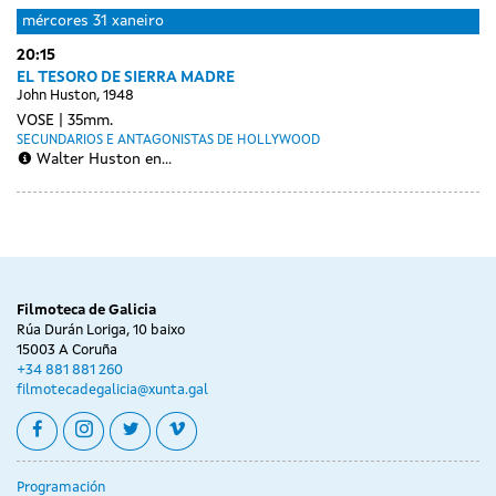
mércores
31 xaneiro
20:15
EL TESORO DE SIERRA MADRE
John Huston, 1948
VOSE
35mm.
SECUNDARIOS E ANTAGONISTAS DE HOLLYWOOD
Walter Huston en...
Day
Day
Day
xoves
venres
sábado
without
without
without
01
02
03
sessions
sessions
sessions
febreiro
febreiro
febreiro
Filmoteca de Galicia
Rúa Durán Loriga, 10 baixo
15003 A Coruña
+34 881 881 260
filmotecadegalicia@xunta.gal
facebook
instagram
twitter
vimeo
Programación