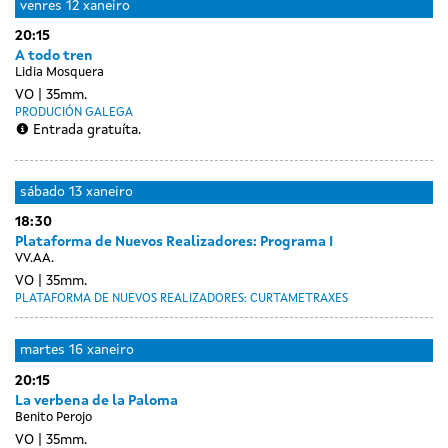
venres
12 xaneiro
20:15
A todo tren
Lidia Mosquera
VO
35mm.
PRODUCIÓN GALEGA
Entrada gratuíta.
sábado
13 xaneiro
18:30
Plataforma de Nuevos Realizadores: Programa I
VV.AA.
VO
35mm.
PLATAFORMA DE NUEVOS REALIZADORES: CURTAMETRAXES
Day
luns
martes
16 xaneiro
without
15
20:15
sessions
xaneiro
La verbena de la Paloma
Benito Perojo
VO
35mm.