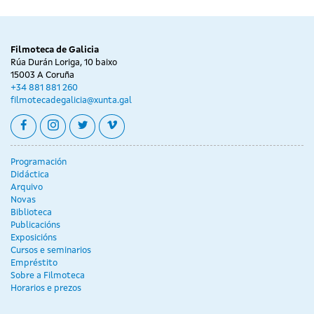
Filmoteca de Galicia
Rúa Durán Loriga, 10 baixo
15003 A Coruña
+34 881 881 260
filmotecadegalicia@xunta.gal
facebook
instagram
twitter
vimeo
Programación
Didáctica
Arquivo
Novas
Biblioteca
Publicacións
Exposicións
Cursos e seminarios
Empréstito
Sobre a Filmoteca
Horarios e prezos