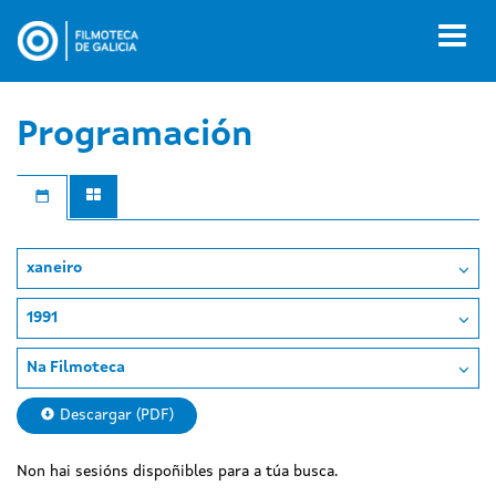
Ir
o
Toggl
contido
naviga
principal
Programación
xaneiro
1991
Na Filmoteca
Descargar (PDF)
Non hai sesións dispoñibles para a túa busca.