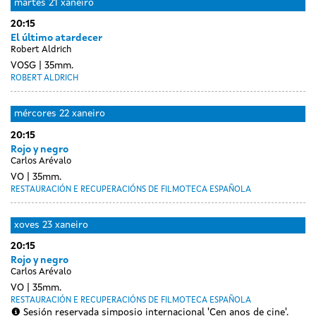
luns
martes
21 xaneiro
without
20
20:15
sessions
xaneiro
El último atardecer
Robert Aldrich
VOSG
35mm.
ROBERT ALDRICH
mércores
22 xaneiro
20:15
Rojo y negro
Carlos Arévalo
VO
35mm.
RESTAURACIÓN E RECUPERACIÓNS DE FILMOTECA ESPAÑOLA
xoves
23 xaneiro
20:15
Rojo y negro
Carlos Arévalo
VO
35mm.
RESTAURACIÓN E RECUPERACIÓNS DE FILMOTECA ESPAÑOLA
Sesión reservada simposio internacional 'Cen anos de cine'.