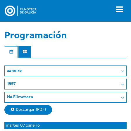
Ir
o
Toggl
contido
naviga
principal
Programación
xaneiro
1997
Na Filmoteca
Descargar (PDF)
Day
luns
martes
07 xaneiro
without
06