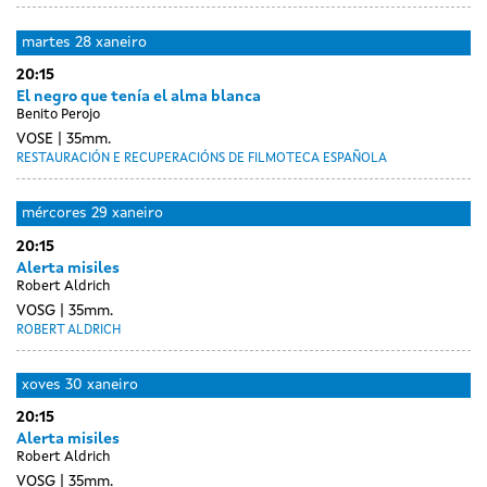
Day
luns
martes
28 xaneiro
without
27
20:15
sessions
xaneiro
El negro que tenía el alma blanca
Benito Perojo
VOSE
35mm.
RESTAURACIÓN E RECUPERACIÓNS DE FILMOTECA ESPAÑOLA
mércores
29 xaneiro
20:15
Alerta misiles
Robert Aldrich
VOSG
35mm.
ROBERT ALDRICH
xoves
30 xaneiro
20:15
Alerta misiles
Robert Aldrich
VOSG
35mm.