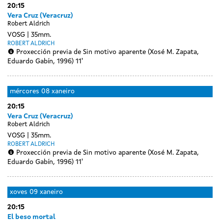
20:15
sessions
xaneiro
Vera Cruz (Veracruz)
Robert Aldrich
VOSG
35mm.
ROBERT ALDRICH
Proxección previa de Sin motivo aparente (Xosé M. Zapata,
Eduardo Gabín, 1996) 11'
mércores
08 xaneiro
20:15
Vera Cruz (Veracruz)
Robert Aldrich
VOSG
35mm.
ROBERT ALDRICH
Proxección previa de Sin motivo aparente (Xosé M. Zapata,
Eduardo Gabín, 1996) 11'
xoves
09 xaneiro
20:15
El beso mortal