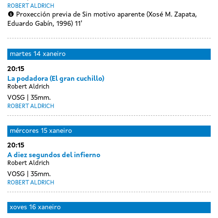
ROBERT ALDRICH
Proxección previa de Sin motivo aparente (Xosé M. Zapata,
Eduardo Gabín, 1996) 11'
Day
luns
martes
14 xaneiro
without
13
20:15
sessions
xaneiro
La podadora (El gran cuchillo)
Robert Aldrich
VOSG
35mm.
ROBERT ALDRICH
mércores
15 xaneiro
20:15
A diez segundos del infierno
Robert Aldrich
VOSG
35mm.
ROBERT ALDRICH
xoves
16 xaneiro