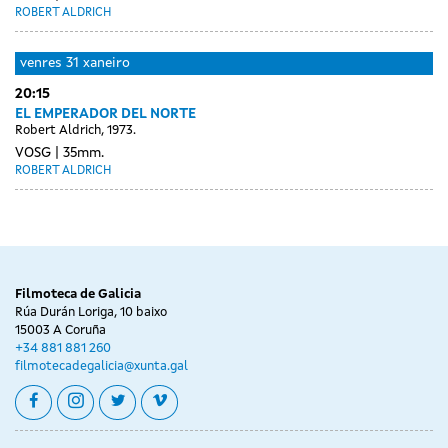
ROBERT ALDRICH
venres
31 xaneiro
20:15
EL EMPERADOR DEL NORTE
Robert Aldrich, 1973.
VOSG
35mm.
ROBERT ALDRICH
Day
sábado
without
01
sessions
febreiro
Filmoteca de Galicia
Rúa Durán Loriga, 10 baixo
15003 A Coruña
+34 881 881 260
filmotecadegalicia@xunta.gal
facebook
instagram
twitter
vimeo