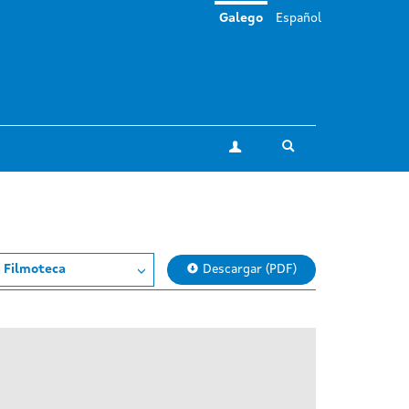
Galego
Español
Toggle search
A miña conta
 Filmoteca
Descargar (PDF)