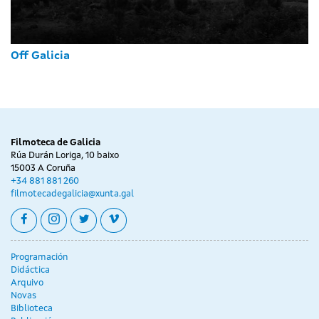
Off Galicia
Filmoteca de Galicia
Rúa Durán Loriga, 10 baixo
15003 A Coruña
+34 881 881 260
filmotecadegalicia@xunta.gal
facebook
instagram
twitter
vimeo
Programación
Didáctica
Arquivo
Novas
Biblioteca