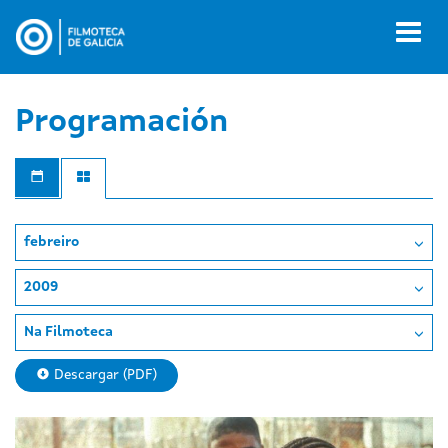
Ir
o
Toggl
contido
naviga
principal
Programación
febreiro
2009
Na Filmoteca
Descargar (PDF)