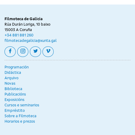
Filmoteca de Galicia
Rúa Durán Loriga, 10 baixo
15003 A Coruña
+34 881 881 260
filmotecadegalicia@xunta.gal
facebook
instagram
twitter
vimeo
Programación
Didáctica
Arquivo
Novas
Biblioteca
Publicacións
Exposicións
Cursos e seminarios
Empréstito
Sobre a Filmoteca
Horarios e prezos