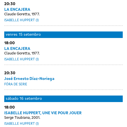
13
20:30
sessions
sessions
sessions
setembro
setembro
setembro
LA ENCAJERA
Claude Goretta, 1977.
ISABELLE HUPPERT (I)
venres
15 setembro
18:00
LA ENCAJERA
Claude Goretta, 1977.
ISABELLE HUPPERT (I)
20:30
José Ernesto Díaz-Noriega
FÓRA DE SERIE
sábado
16 setembro
18:00
ISABELLE HUPPERT, UNE VIE POUR JOUER
Serge Toubiana, 2001.
ISABELLE HUPPERT (I)