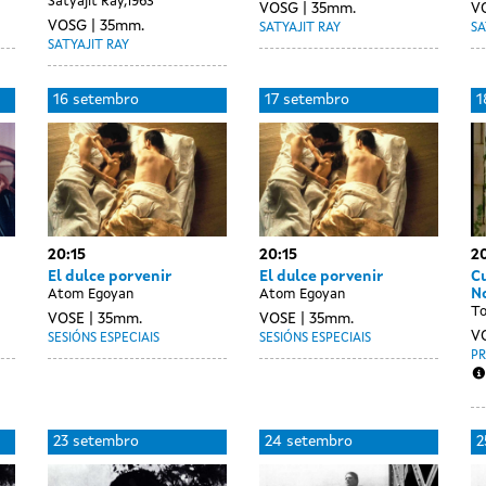
Satyajit Ray,1963
VOSG
35mm.
V
VOSG
35mm.
SATYAJIT RAY
SA
SATYAJIT RAY
16 setembro
17 setembro
1
20:15
20:15
20
El dulce porvenir
El dulce porvenir
C
N
Atom Egoyan
Atom Egoyan
To
VOSE
35mm.
VOSE
35mm.
V
SESIÓNS ESPECIAIS
SESIÓNS ESPECIAIS
P
23 setembro
24 setembro
2