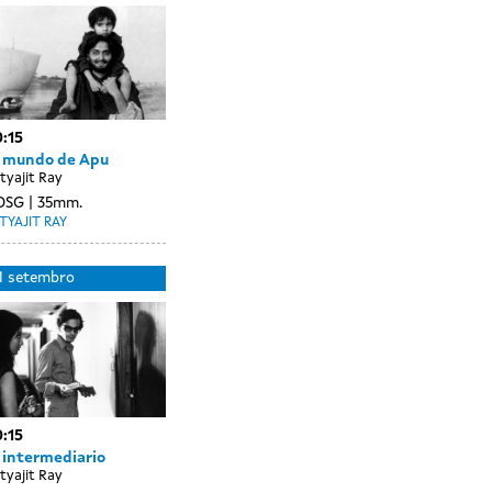
setembro
sessions
:15
l mundo de Apu
tyajit Ray
OSG
35mm.
TYAJIT RAY
Day
12
1 setembro
without
setembro
sessions
:15
 intermediario
tyajit Ray