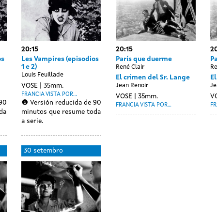
20:15
20:15
20
os
Les Vampires (episodios
París que duerme
P
1 e 2)
René Clair
Re
Louis Feuillade
El crimen del Sr. Lange
El
VOSE
35mm.
Jean Renoir
Je
FRANCIA VISTA POR...
VOSE
35mm.
V
 90
Versión reducida de 90
FRANCIA VISTA POR...
FR
da
minutos que resume toda
a serie.
Day
D
01
0
30 setembro
without
wi
outubro
o
sessions
se