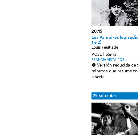
20:15
Les Vampires (episodi
1 e 2)
Louis Feuillade
VOSE
35mm.
FRANCIA VISTA POR...
Versión reducida de
minutos que resume to
a serie.
Day
28
29 setembro
without
setembro
sessions