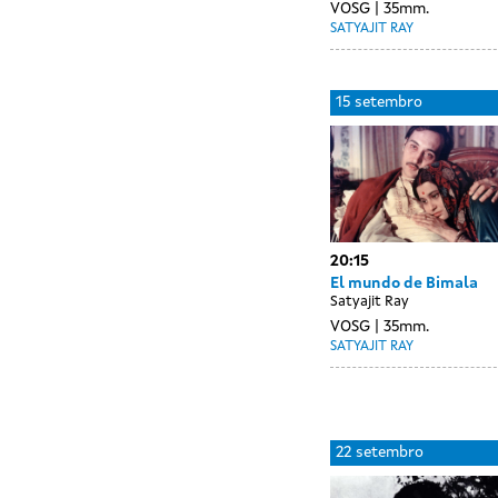
VOSG
35mm.
SATYAJIT RAY
Day
14
15 setembro
without
setembro
sessions
20:15
El mundo de Bimala
Satyajit Ray
VOSG
35mm.
SATYAJIT RAY
Day
21
22 setembro
without
setembro
sessions