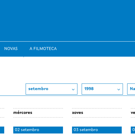
NOVAS
A FILMOTECA
setembro
1998
Na
mércores
xoves
v
02 setembro
03 setembro
0