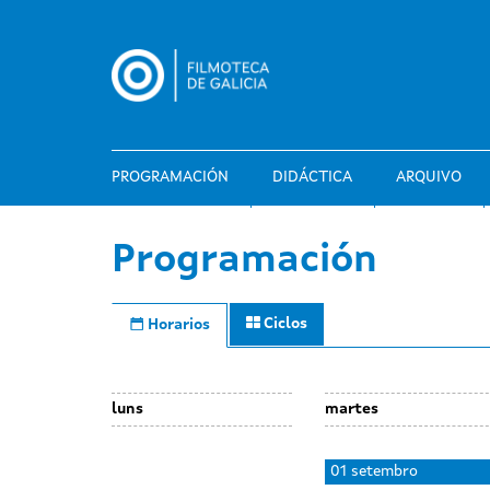
Ir
o
contido
principal
PROGRAMACIÓN
DIDÁCTICA
ARQUIVO
Programación
Ciclos
Horarios
luns
martes
Day
31
01 setembro
without