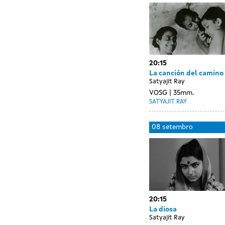
agosto
sessions
20:15
La canción del camino
Satyajit Ray
VOSG
35mm.
SATYAJIT RAY
Day
07
08 setembro
without
setembro
sessions
20:15
La diosa
Satyajit Ray