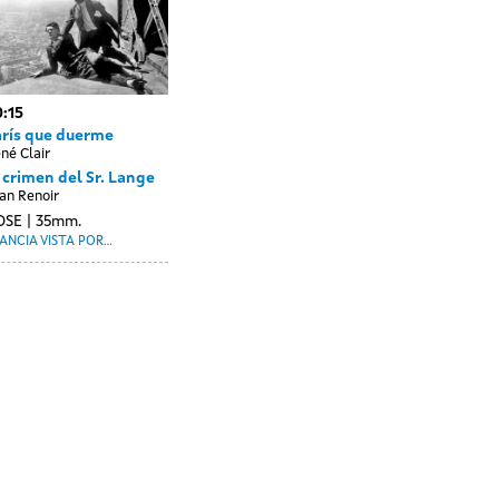
:15
arís que duerme
né Clair
 crimen del Sr. Lange
an Renoir
OSE
35mm.
ANCIA VISTA POR...
ay
Day
2
03
thout
without
utubro
outubro
ssions
sessions