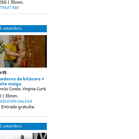
OSG
35mm.
TYAJIT RAY
Day
19
8 setembro
without
setembro
sessions
:15
uaderno de bitácora +
oite meiga
más Conde, Virginia Curiá
O
35mm.
RODUCIÓN GALEGA
Entrada gratuíta.
Day
26
5 setembro
without
setembro
sessions