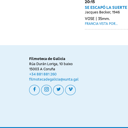
20:15
SE ESCAPÓ LA SUERTE
Jacques Becker, 1946
VOSE
35mm.
FRANCIA VISTA POR...
Filmoteca de Galicia
Rúa Durán Loriga, 10 baixo
15003 A Coruña
+34 881 881 260
filmotecadegalicia@xunta.gal
facebook
instagram
twitter
vimeo