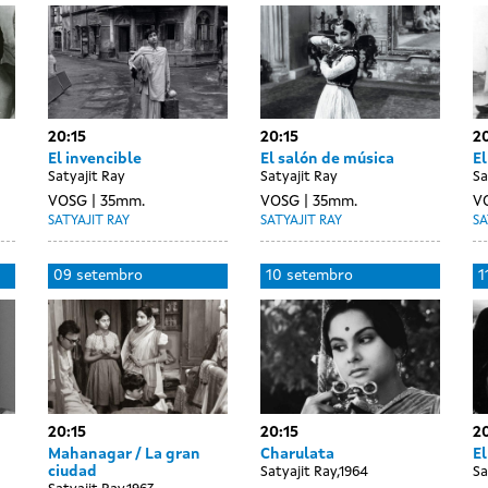
20:15
20:15
20
El invencible
El salón de música
E
Satyajit Ray
Satyajit Ray
Sa
VOSG
35mm.
VOSG
35mm.
V
SATYAJIT RAY
SATYAJIT RAY
SA
09 setembro
10 setembro
1
20:15
20:15
20
Mahanagar / La gran
Charulata
El
ciudad
Satyajit Ray,1964
Sa