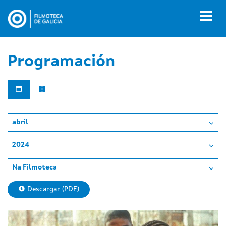
Ir
o
Toggl
contido
naviga
principal
Programación
abril
2024
Na Filmoteca
Descargar (PDF)