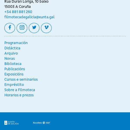
Rúa Durán Loriga, 10 baixo
15003 A Coruña
+34 881 881 260
filmotecadegalicia@xunta.gal
facebook
instagram
twitter
vimeo
Programación
Didáctica
Arquivo
Novas
Biblioteca
Publicacións
Exposicións
Cursos e seminarios
Empréstito
Sobre a Filmoteca
Horarios e prezos