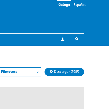
Galego
Español
Toggle search
A miña conta
 Filmoteca
Descargar (PDF)