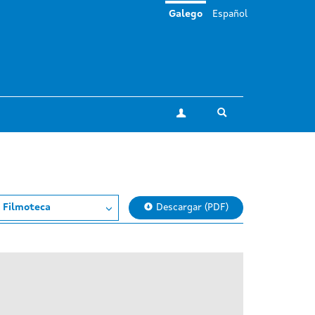
Galego
Español
Toggle search
A miña conta
 Filmoteca
Descargar (PDF)