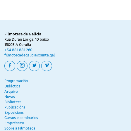
Day
Day
Day
xoves
venres
sábado
without
without
without
17
18
19
sessions
sessions
sessions
decembro
decembro
decembro
Filmoteca de Galicia
Rúa Durán Loriga, 10 baixo
15003 A Coruña
+34 881 881 260
filmotecadegalicia@xunta.gal
facebook
instagram
twitter
vimeo
Programación
Didáctica
Arquivo
Novas
Biblioteca
Publicacións
Exposicións
Cursos e seminarios
Empréstito
Sobre a Filmoteca