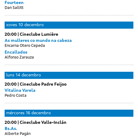
Fourteen
Dan Sallitt
xoves
10 decembro
20:00
Cineclube Lumière
As mulleres co mundo na cabeza
Encarna Otero Cepeda
Encallados
Alfonso Zarauza
Day
Day
venres
sábado
luns
14 decembro
without
without
11
12
20:00
Cineclube Padre Feijoo
sessions
sessions
decembro
decembro
Vitalina Varela
Pedro Costa
Day
martes
mércores
16 decembro
without
15
20:00
Cineclube Valle-Inclán
sessions
decembro
Bs.As.
Alberte Pagán