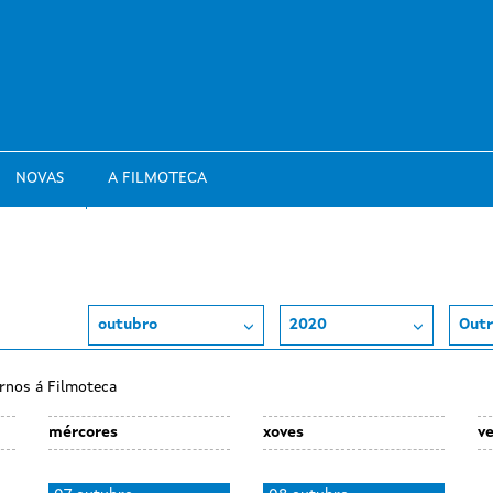
NOVAS
A FILMOTECA
outubro
2020
Outr
rnos á Filmoteca
mércores
xoves
v
D