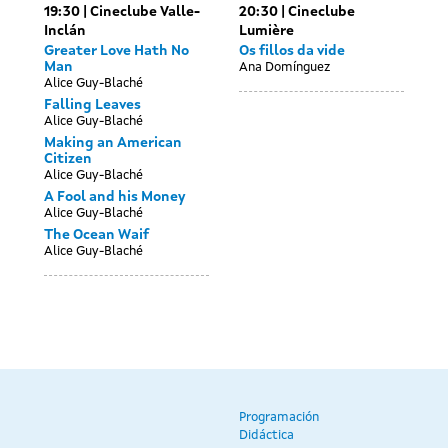
19:30
Cineclube Valle-
20:30
Cineclube
Inclán
Lumière
Greater Love Hath No
Os fillos da vide
Man
Ana Domínguez
Alice Guy-Blaché
Falling Leaves
Alice Guy-Blaché
Making an American
Citizen
Alice Guy-Blaché
A Fool and his Money
Alice Guy-Blaché
The Ocean Waif
Alice Guy-Blaché
Programación
Didáctica