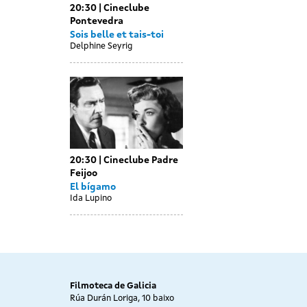
20:30
Cineclube
Pontevedra
Sois belle et tais-toi
Delphine Seyrig
20:30
Cineclube Padre
Feijoo
El bígamo
Ida Lupino
Filmoteca de Galicia
Rúa Durán Loriga, 10 baixo