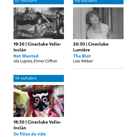
0
07 outubro
08 outubro
wi
o
se
19:30
Cineclube Valle-
20:30
Cineclube
Inclán
Lumière
Not Wanted
The Blot
Ida Lupino, Elmer Clifton
Lois Weber
Day
D
15
1
14 outubro
without
wi
outubro
o
sessions
se
19:30
Cineclube Valle-
Inclán
Os fillos da vide