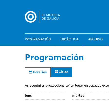
Ir
o
contido
principal
PROGRAMACIÓN
DIDÁCTICA
ARQUIVO
Programación
Ciclos
Horarios
As seguintes proxeccións teñen lugar en espazos exte
luns
martes
Day
Day