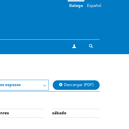
Galego
Español
Toggle search
A miña conta
os espazos
Descargar (PDF)
enres
sábado
ay
Day