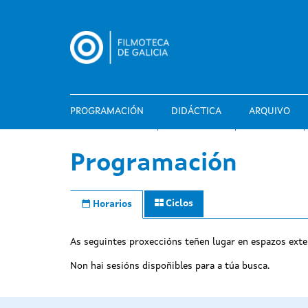
Ir
o
contido
principal
PROGRAMACIÓN
DIDÁCTICA
ARQUIVO
Programación
Ciclos
Horarios
As seguintes proxeccións teñen lugar en espazos exte
Non hai sesións dispoñibles para a túa busca.