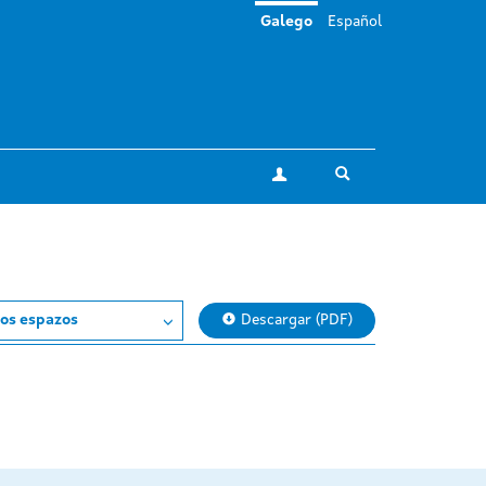
Galego
Español
Toggle search
A miña conta
os espazos
Descargar (PDF)