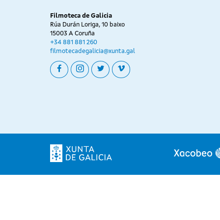
Filmoteca de Galicia
Rúa Durán Loriga, 10 baixo
15003 A Coruña
+34 881 881 260
filmotecadegalicia@xunta.gal
facebook
instagram
twitter
vimeo