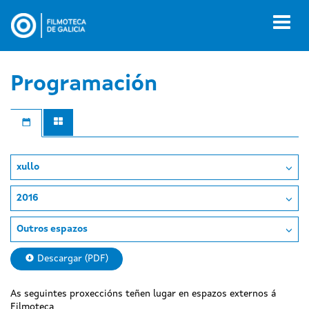
Ir
o
Toggl
contido
naviga
principal
Programación
xullo
2016
Outros espazos
Descargar (PDF)
As seguintes proxeccións teñen lugar en espazos externos á
Filmoteca