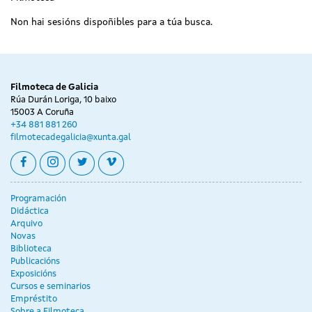
Non hai sesións dispoñibles para a túa busca.
Filmoteca de Galicia
Rúa Durán Loriga, 10 baixo
15003 A Coruña
+34 881 881 260
filmotecadegalicia@xunta.gal
facebook
instagram
twitter
vimeo
Programación
Didáctica
Arquivo
Novas
Biblioteca
Publicacións
Exposicións
Cursos e seminarios
Empréstito
Sobre a Filmoteca