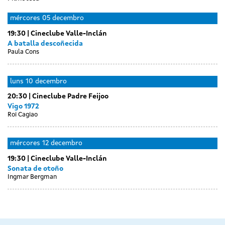
Day
Day
luns
martes
mércores
05 decembro
without
without
03
04
19:30
Cineclube Valle-Inclán
sessions
sessions
decembro
decembro
A batalla descoñecida
Paula Cons
Day
Day
Day
xoves
venres
sábado
luns
10 decembro
without
without
without
06
07
08
20:30
Cineclube Padre Feijoo
sessions
sessions
sessions
decembro
decembro
decembro
Vigo 1972
Roi Cagiao
Day
martes
mércores
12 decembro
without
11
19:30
Cineclube Valle-Inclán
sessions
decembro
Sonata de otoño
Ingmar Bergman
Day
Day
Day
xoves
venres
sábado
without
without
without
13
14
15
sessions
sessions
sessions
decembro
decembro
decembro