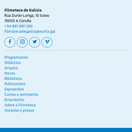
Filmoteca de Galicia
Rúa Durán Loriga, 10 baixo
15003 A Coruña
+34 881 881 260
filmotecadegalicia@xunta.gal
facebook
instagram
twitter
vimeo
Programación
Didáctica
Arquivo
Novas
Biblioteca
Publicacións
Exposicións
Cursos e seminarios
Empréstito
Sobre a Filmoteca
Horarios e prezos