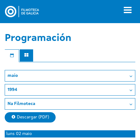
Ir
o
Toggl
contido
naviga
principal
Programación
maio
1994
Na Filmoteca
Descargar (PDF)
luns
02 maio