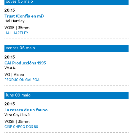
xoves
05 maio
20:15
Trust (Confía en mí)
Hal Hartley
VOSE
35mm.
HAL HARTLEY
venres
06 maio
20:15
CAI Produccións 1993
VV.AA.
VO
Vídeo
PRODUCIÓN GALEGA
Day
sábado
luns
09 maio
without
07
20:15
sessions
maio
La resaca de un fauno
Vera Chytilová
VOSE
35mm.
CINE CHECO DOS 80