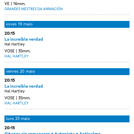
VE
16mm.
GRANDES MESTRES DA ANIMACIÓN
xoves
19 maio
20:15
La increíble verdad
Hal Hartley
VOSE
35mm.
HAL HARTLEY
venres
20 maio
20:15
La increíble verdad
Hal Hartley
VOSE
35mm.
HAL HARTLEY
Day
sábado
luns
23 maio
without
21
20:15
sessions
maio
Gitanos sin romancero + Autopista + Antisalmo