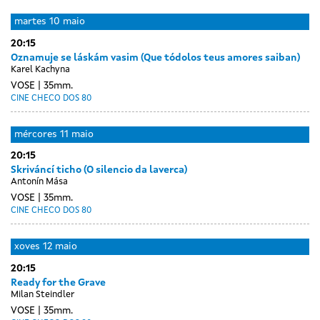
martes
10 maio
20:15
Oznamuje se láskám vasim (Que tódolos teus amores saiban)
Karel Kachyna
VOSE
35mm.
CINE CHECO DOS 80
mércores
11 maio
20:15
Skriváncí ticho (O silencio da laverca)
Antonín Mása
VOSE
35mm.
CINE CHECO DOS 80
xoves
12 maio
20:15
Ready for the Grave
Milan Steindler
VOSE
35mm.