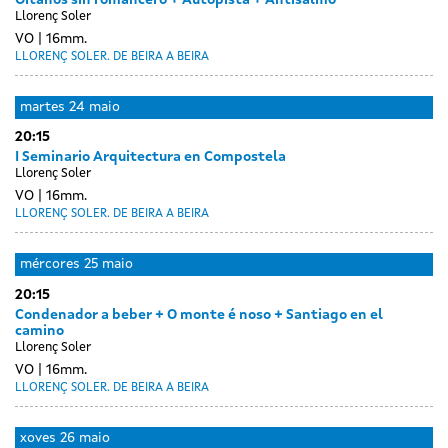
Llorenç Soler
VO
16mm.
LLORENÇ SOLER. DE BEIRA A BEIRA
martes
24 maio
20:15
I Seminario Arquitectura en Compostela
Llorenç Soler
VO
16mm.
LLORENÇ SOLER. DE BEIRA A BEIRA
mércores
25 maio
20:15
Condenador a beber + O monte é noso + Santiago en el
camino
Llorenç Soler
VO
16mm.
LLORENÇ SOLER. DE BEIRA A BEIRA
xoves
26 maio