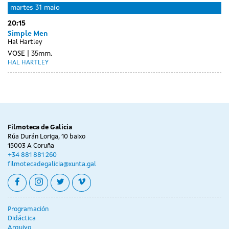
martes
31 maio
20:15
Simple Men
Hal Hartley
VOSE
35mm.
HAL HARTLEY
Day
Day
Day
mércores
Day
xoves
venres
sábado
without
without
without
01
without
02
03
04
sessions
sessions
sessions
xuño
sessions
xuño
xuño
xuño
Filmoteca de Galicia
Rúa Durán Loriga, 10 baixo
15003 A Coruña
+34 881 881 260
filmotecadegalicia@xunta.gal
facebook
instagram
twitter
vimeo
Programación
Didáctica
Arquivo