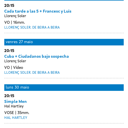
20:15
Cada tarde a las 5 + Francesc y Luis
Llorenç Soler
VO
16mm.
LLORENÇ SOLER. DE BEIRA A BEIRA
venres
27 maio
20:15
Cuba + Ciudadanos bajo sospecha
Llorenç Soler
VO
Vídeo
LLORENÇ SOLER. DE BEIRA A BEIRA
Day
sábado
luns
30 maio
without
28
20:15
sessions
maio
Simple Men
Hal Hartley
VOSE
35mm.
HAL HARTLEY