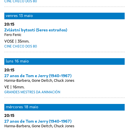
CINE CHECO DOS 80
venres
13 maio
20:15
Zvlástní bytosti (Seres estraños)
Fero Fenic
VOSE
35mm.
CINE CHECO DOS 80
Day
sábado
luns
16 maio
without
14
20:15
sessions
maio
27 anos de Tom e Jerry (1940-1967)
Hanna-Barbera, Gone Deitch, Chuck Jones
VE
16mm.
GRANDES MESTRES DA ANIMACIÓN
Day
martes
mércores
18 maio
without
17
20:15
sessions
maio
27 anos de Tom e Jerry (1940-1967)
Hanna-Barbera, Gone Deitch, Chuck Jones