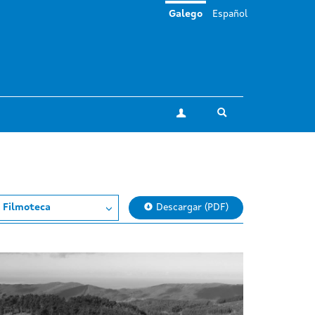
Galego
Español
Toggle search
A miña conta
 Filmoteca
Descargar (PDF)