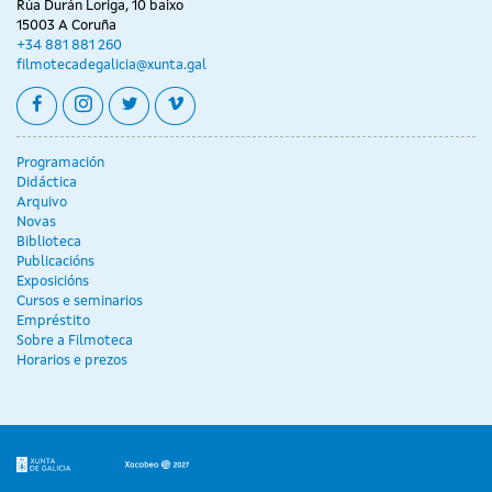
Rúa Durán Loriga, 10 baixo
15003 A Coruña
+34 881 881 260
filmotecadegalicia@xunta.gal
facebook
instagram
twitter
vimeo
Programación
Didáctica
Arquivo
Novas
Biblioteca
Publicacións
Exposicións
Cursos e seminarios
Empréstito
Sobre a Filmoteca
Horarios e prezos