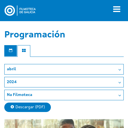
Ir
o
Toggl
contido
naviga
principal
Programación
abril
2024
Na Filmoteca
Descargar (PDF)