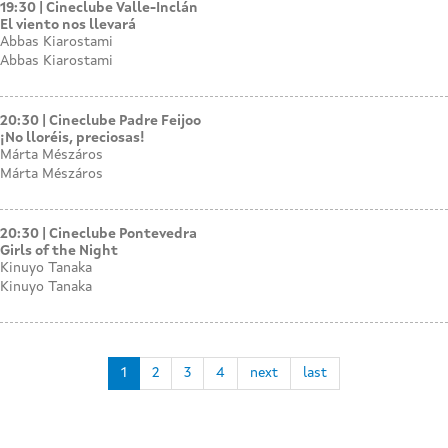
19:30
Cineclube Valle-Inclán
El viento nos llevará
Abbas Kiarostami
Abbas Kiarostami
20:30
Cineclube Padre Feijoo
¡No lloréis, preciosas!
Márta Mészáros
Márta Mészáros
20:30
Cineclube Pontevedra
Girls of the Night
Kinuyo Tanaka
Kinuyo Tanaka
1
2
3
4
next
last