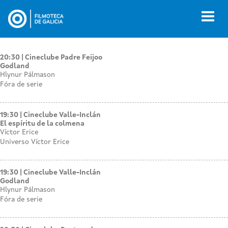
Ir
o
Toggl
contido
naviga
principal
20:30
Cineclube Padre Feijoo
Godland
Hlynur Pálmason
Fóra de serie
19:30
Cineclube Valle-Inclán
El espíritu de la colmena
Víctor Erice
Universo Víctor Erice
19:30
Cineclube Valle-Inclán
Godland
Hlynur Pálmason
Fóra de serie