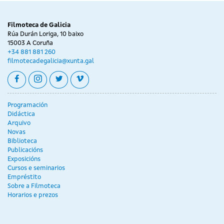
Filmoteca de Galicia
Rúa Durán Loriga, 10 baixo
15003 A Coruña
+34 881 881 260
filmotecadegalicia@xunta.gal
facebook
instagram
twitter
vimeo
Programación
Didáctica
Arquivo
Novas
Biblioteca
Publicacións
Exposicións
Cursos e seminarios
Empréstito
Sobre a Filmoteca
Horarios e prezos