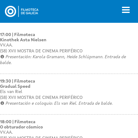
Ir
o
Toggl
contido
naviga
principal
17:00
Filmoteca
Kinothek Asta Nielsen
VV.AA.
(S8) XVII MOSTRA DE CINEMA PERIFÉRICO
Presentación: Karola Gramann, Heide Schlüpmann. Entrada de
balde.
19:30
Filmoteca
Gradual Speed
Els van Riel
(S8) XVII MOSTRA DE CINEMA PERIFÉRICO
Presentación e coloquio: Els van Riel. Entrada de balde.
18:00
Filmoteca
O obturador cósmico
VV.AA.