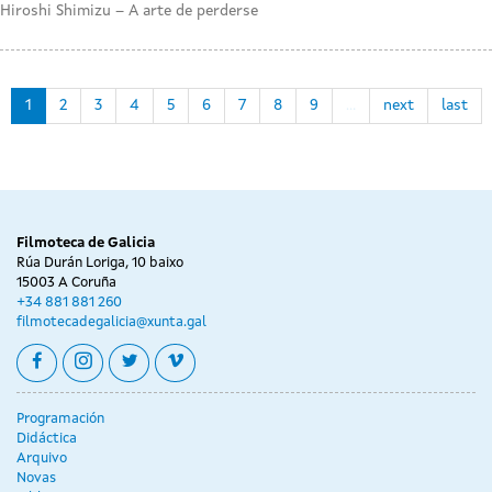
Hiroshi Shimizu – A arte de perderse
1
2
3
4
5
6
7
8
9
…
next
last
Filmoteca de Galicia
Rúa Durán Loriga, 10 baixo
15003 A Coruña
+34 881 881 260
filmotecadegalicia@xunta.gal
facebook
instagram
twitter
vimeo
Programación
Didáctica
Arquivo
Novas