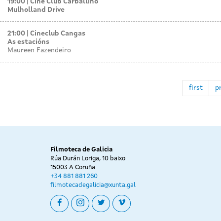
19:00
Cine Club Carballiño
Mulholland Drive
21:00
Cineclub Cangas
As estacións
Maureen Fazendeiro
first
p
Filmoteca de Galicia
Rúa Durán Loriga, 10 baixo
15003 A Coruña
+34 881 881 260
filmotecadegalicia@xunta.gal
facebook
instagram
twitter
vimeo