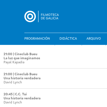
Ir
o
contido
principal
PROGRAMACIÓN
DIDÁCTICA
ARQUIVO
21:00
Cineclub Bueu
La luz que imaginamos
Payal Kapadia
21:00
Cineclub Bueu
Una historia verdadera
David Lynch
20:45
C.C. Tui
Una historia verdadera
David Lynch