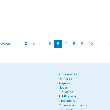
revious
…
2
3
4
5
6
7
8
9
10
…
n
Programación
Didáctica
Arquivo
Novas
Biblioteca
Publicacións
Exposicións
Cursos e seminarios
Empréstito