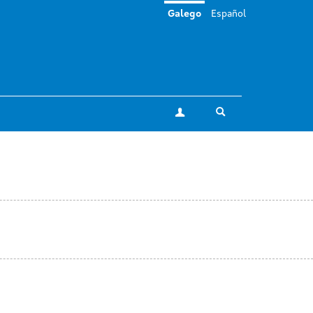
Galego
Español
Toggle search
A miña conta