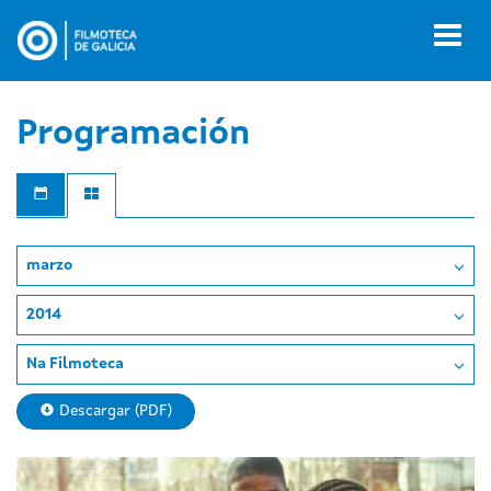
Ir
o
Toggl
contido
naviga
principal
Programación
marzo
2014
Na Filmoteca
Descargar (PDF)