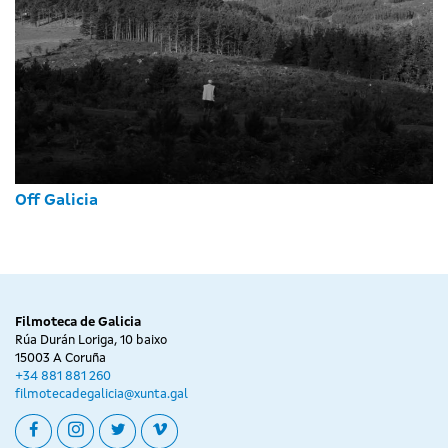
Off Galicia
Filmoteca de Galicia
Rúa Durán Loriga, 10 baixo
15003 A Coruña
+34 881 881 260
filmotecadegalicia@xunta.gal
facebook
instagram
twitter
vimeo