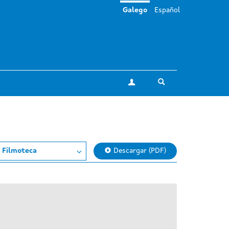
Galego
Español
Toggle search
A miña conta
 Filmoteca
Descargar (PDF)