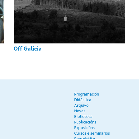
Off Galicia
Programación
Didáctica
Arquivo
Novas
Biblioteca
Publicacións
Exposicións
Cursos e seminarios