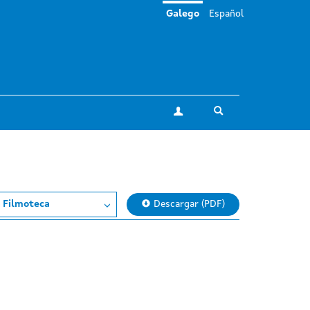
Galego
Español
Toggle search
A miña conta
 Filmoteca
Descargar (PDF)