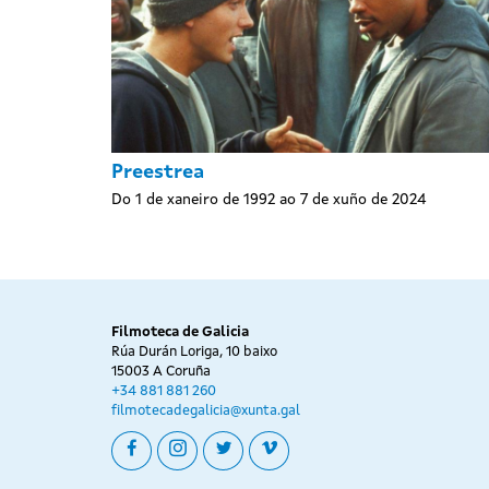
Preestrea
Do 1 de xaneiro de 1992 ao 7 de xuño de 2024
Filmoteca de Galicia
Rúa Durán Loriga, 10 baixo
15003 A Coruña
+34 881 881 260
filmotecadegalicia@xunta.gal
facebook
instagram
twitter
vimeo