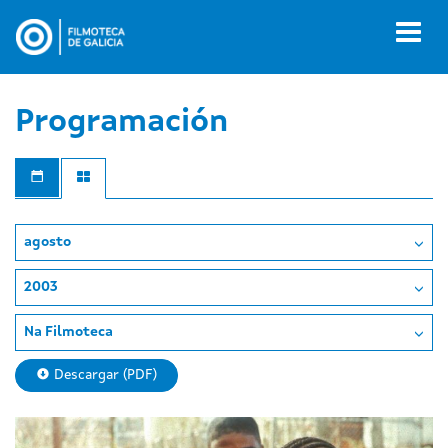
Ir
o
Toggl
contido
naviga
principal
Programación
agosto
2003
Na Filmoteca
Descargar (PDF)