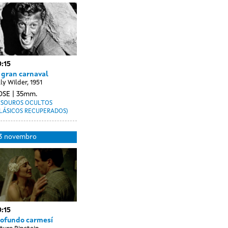
novembro
sessions
:15
 gran carnaval
lly Wilder, 1951
OSE
35mm.
ESOUROS OCULTOS
LÁSICOS RECUPERADOS)
Day
14
3 novembro
without
novembro
sessions
:15
rofundo carmesí