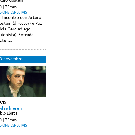
turo Ripstein
O
35mm.
SIÓNS ESPECIAIS
Encontro con Arturo
pstein (director) e Paz
icia Garciadiego
uionista). Entrada
atuíta.
Day
21
0 novembro
without
novembro
sessions
:15
odas hieren
blo Llorca
O
35mm.
SIÓNS ESPECIAIS