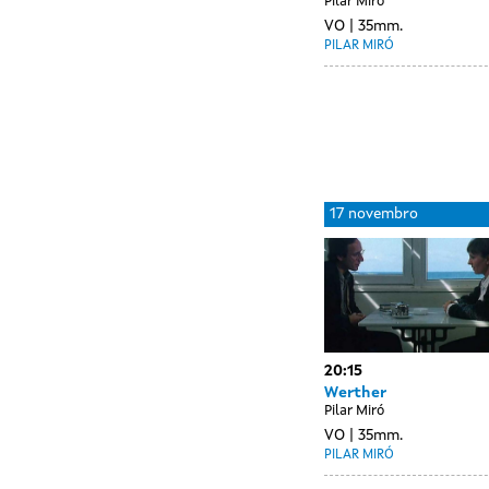
Pilar Miró
VO
35mm.
PILAR MIRÓ
Day
16
17 novembro
without
novembro
sessions
20:15
Werther
Pilar Miró
VO
35mm.
PILAR MIRÓ