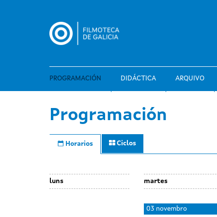
Ir
o
contido
principal
PROGRAMACIÓN
DIDÁCTICA
ARQUIVO
Programación
Ciclos
Horarios
luns
martes
Day
02
03 novembro
without