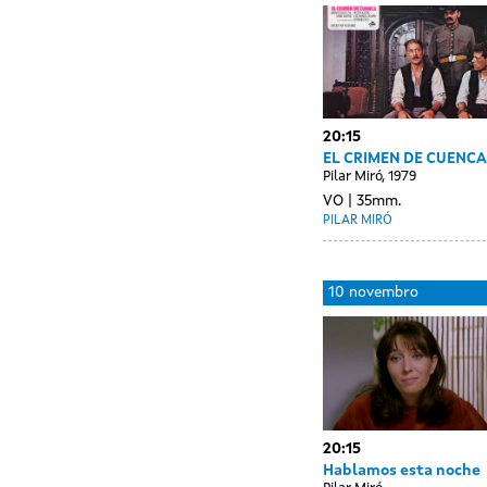
novembro
sessions
20:15
EL CRIMEN DE CUENCA
Pilar Miró, 1979
VO
35mm.
PILAR MIRÓ
Day
09
10 novembro
without
novembro
sessions
20:15
Hablamos esta noche