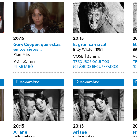
20:15
20:15
20
Gary Cooper, que estás
El gran carnaval
El
en los cielos...
Billy Wilder, 1951
Bi
Pilar Miró
VOSE
35mm.
V
VO
35mm.
TESOUROS OCULTOS
T
PILAR MIRÓ
(CLÁSICOS RECUPERADOS)
(C
11 novembro
12 novembro
1
20:15
20:15
20
Ariane
Ariane
P