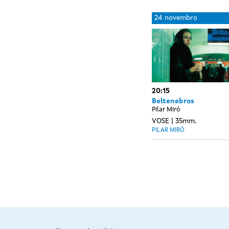
Day
23
24 novembro
without
novembro
sessions
20:15
Beltenebros
Pilar Miró
VOSE
35mm.
PILAR MIRÓ