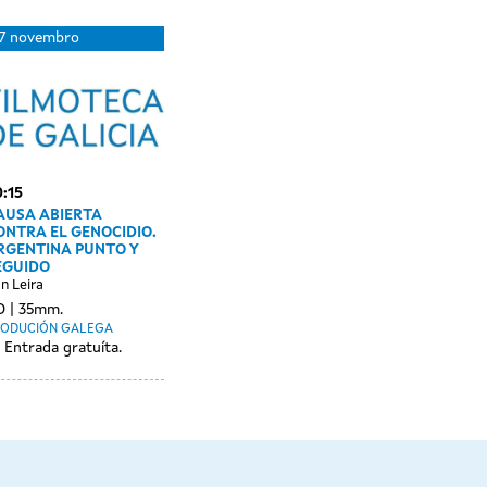
Day
28
7 novembro
without
novembro
sessions
:15
AUSA ABIERTA
ONTRA EL GENOCIDIO.
RGENTINA PUNTO Y
EGUIDO
n Leira
O
35mm.
RODUCIÓN GALEGA
Entrada gratuíta.