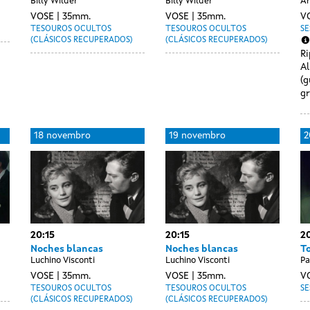
Billy Wilder
Billy Wilder
Ar
VOSE
35mm.
VOSE
35mm.
V
TESOUROS OCULTOS
TESOUROS OCULTOS
SE
(CLÁSICOS RECUPERADOS)
(CLÁSICOS RECUPERADOS)
Ri
Al
(g
gr
18 novembro
19 novembro
2
20:15
20:15
20
Noches blancas
Noches blancas
T
Luchino Visconti
Luchino Visconti
Pa
VOSE
35mm.
VOSE
35mm.
V
TESOUROS OCULTOS
TESOUROS OCULTOS
SE
(CLÁSICOS RECUPERADOS)
(CLÁSICOS RECUPERADOS)