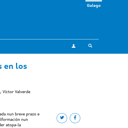
Galego
Toggle search
A miña conta
 en los
 Víctor Valverde
rada nun breve prazo e
Share on twitter
Share on facebook
alformación nun
er atopa-la