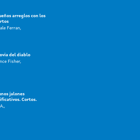
eños arreglos con los
rtos
ale Ferran,
ovia del diablo
nce Fisher,
nos jalones
ificativos. Cortos.
A.,