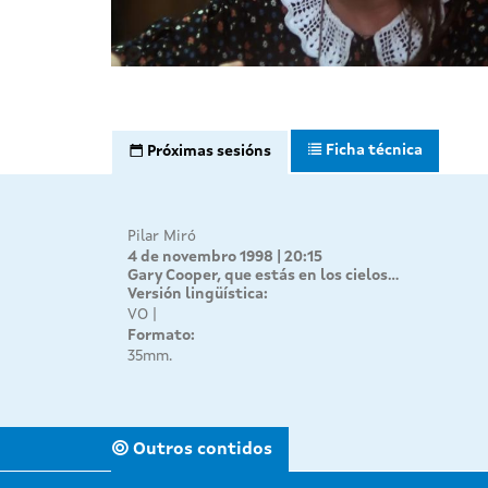
Ficha técnica
Próximas sesións
Pilar Miró
4 de novembro 1998 | 20:15
Gary Cooper, que estás en los cielos...
Versión lingüística:
VO
Formato:
35mm.
Outros contidos