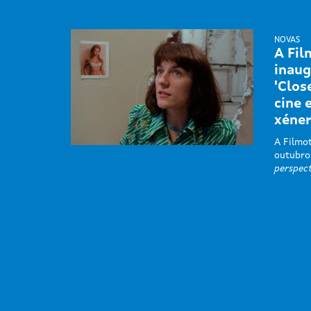
NOVAS
A Fil
inaug
'Clos
cine 
xéne
A Filmot
outubro
perspect