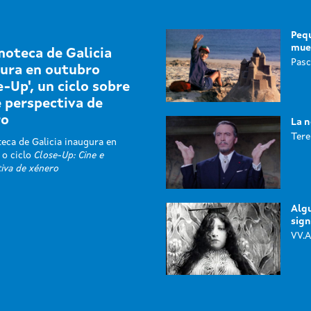
Pequ
mue
moteca de Galicia
Pasc
ura en outubro
e-Up', un ciclo sobre
e perspectiva de
ro
La n
Tere
eca de Galicia inaugura en
 o ciclo
Close-Up: Cine e
iva de xénero
Algu
sign
VV.A