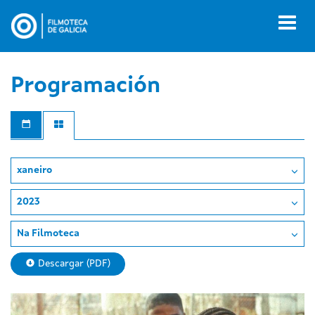
Ir
o
Toggl
contido
naviga
principal
Programación
xaneiro
2023
Na Filmoteca
Descargar (PDF)