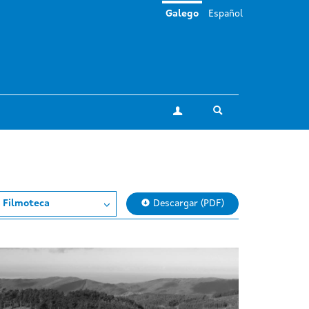
Galego
Español
Toggle search
A miña conta
 Filmoteca
Descargar (PDF)