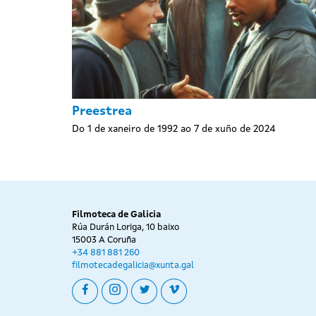
Preestrea
Do 1 de xaneiro de 1992 ao 7 de xuño de 2024
Filmoteca de Galicia
Rúa Durán Loriga, 10 baixo
15003 A Coruña
+34 881 881 260
filmotecadegalicia@xunta.gal
facebook
instagram
twitter
vimeo