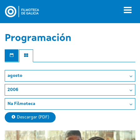
Ir
o
Toggl
contido
naviga
principal
Programación
agosto
2006
Na Filmoteca
Descargar (PDF)