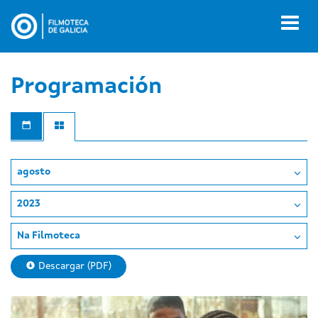
Ir
o
Toggl
contido
naviga
principal
Programación
agosto
2023
Na Filmoteca
Descargar (PDF)