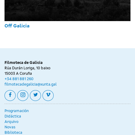
Off Galicia
Filmoteca de Galicia
Rúa Durán Loriga, 10 baixo
15003 A Coruña
+34 881 881 260
filmotecadegalicia@xunta.gal
facebook
instagram
twitter
vimeo
Programación
Didáctica
Arquivo
Novas
Biblioteca