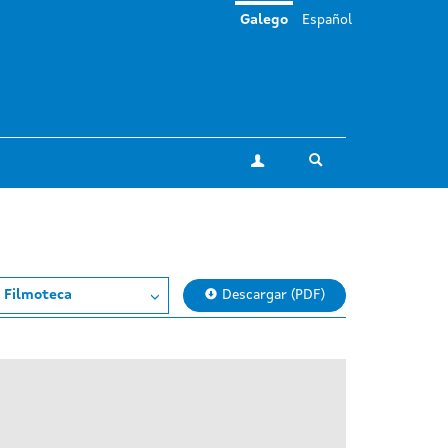
Galego
Español
Toggle search
A miña conta
 Filmoteca
Descargar (PDF)