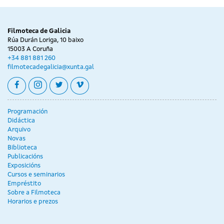
Filmoteca de Galicia
Rúa Durán Loriga, 10 baixo
15003 A Coruña
+34 881 881 260
filmotecadegalicia@xunta.gal
facebook
instagram
twitter
vimeo
Programación
Didáctica
Arquivo
Novas
Biblioteca
Publicacións
Exposicións
Cursos e seminarios
Empréstito
Sobre a Filmoteca
Horarios e prezos