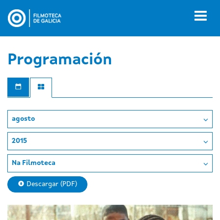
Ir
o
Toggl
contido
naviga
principal
Programación
agosto
2015
Na Filmoteca
Descargar (PDF)