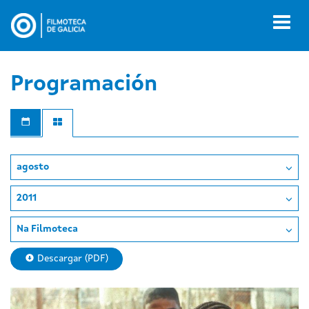
Ir
o
Toggl
contido
naviga
principal
Programación
agosto
2011
Na Filmoteca
Descargar (PDF)